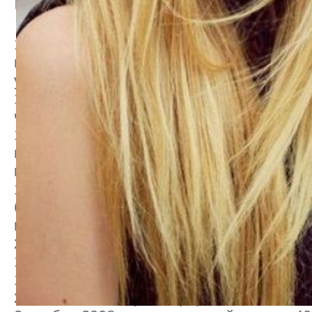
История в цифрах
14 апреля 2007 статистика показала числ
побывало со дня создания сайта. Когда-т
удивительно огромным числом.
12 сентября 2007 сайт, с момента создан
человек.
14 октября 2007 на сайт был поставлен 
правильного ему было далеко, и все же о
кстати, не многие сайты могли этим похва
16 декабря 2007 - первое упоминание о то
более 100 человек в день. Когда это пр
история, к сожалению, не зафиксировала
26 января 2008 – зарегистрировано 400 ч
16 февраля 2008 – со дня создания на са
17 апреля 2008 – зарегистрировано 777 ч
2 июля 2008 – зарегистрировано 1000 чел