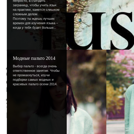
непросто, а съездить
заграницу, чтобы учить язык
на практике, кажется слишком
сложным делом.
Поэтому ты ждешь лучших
времен для изучения языка –
когда у тебя будет больше...
Модные пальто 2014
Девичник - это сайт для девчонок. Этим
Выбор пальто - всегда очень
ответственное занятие. Чтобы
было бы и ограничиться, но разве мало в
не промахнуться, изучи
подборки самых модных и
сайтов? Их количество переваливает за со
красивых пальто осени 2014.
Понятное дело, быть "одним из" совсем 
Девичник очень старается отличаться от 
Удается ли это - решать вам.
На сайте есть