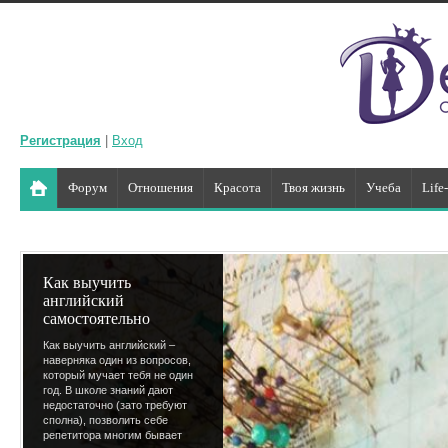
Регистрация
|
Вход
Форум
Отношения
Красота
Твоя жизнь
Учеба
Life
Как выучить
английский
самостоятельно
Как выучить английский –
наверняка один из вопросов,
который мучает тебя не один
год. В школе знаний дают
недостаточно (зато требуют
сполна), позволить себе
репетитора многим бывает