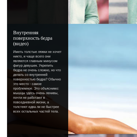
Форум, со множеством активных участ
темы обо всем, что интересно девчо
какой-то темы не достает - можешь с
Внутренняя
Общаться на форуме могут и гости, н
поверхность бедра
зарегистрироваться.
(видео)
Иметь толстые ляжки не хочет
никто, и чаще всего они
Множество уникальных статей, котор
являются главным минусом
позволяют узнавать новое и... совер
фигур девушек. Укрепить
бедра не очень сложно, но что
психологии, отношениях, учебе, крас
делать со внутренней
поверхностью бедра? Обычно
и интересным языком.
это место - самое
проблемное. Это объяснимо:
мышцы здесь очень ленивы,
Уроки создания сайтов. Причем не ка
почти не работают в
повседневной жизни, а
руководства, а человеческая сторона
толстеют едва ли не быстрее
всех остальных частей тела.
все для душевного спокойствия, новы
начинающих админов.