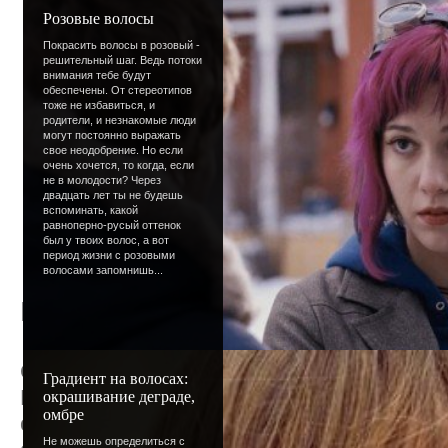
Уроки фотошопа, которые пригодятся
Розовые волосы
подробно изучать эту программу ты н
Покрасить волосы в розовый -
помощью простых уроков ты всегда 
решительный шаг. Ведь потоки
внимания тебе будут
свои фотографии, сделать простой а
обеспечены. От стереотипов
коллаж из любимых фото.
тоже не избавиться, и
родители, и незнакомые люди
могут постоянно выражать
свое неодобрение. Но если
Помощь в решении проблем. Можешь
очень хочется, то когда, если
не в молодости? Через
тебя вопрос в FAQ, попросить помощи
двадцать лет ты не будешь
просто обратиться на форум.
вспоминать, какой
равноперно-русый оттенок
был у твоих волос, а вот
период жизни с розовыми
волосами запомнишь...
История сайта
От первого лица - создателя сайта.
Градиент на волосах:
Все началась очень просто и неинтересн
окрашивание деграде,
омбре
сделать свой сайт? " – и сразу же регист
Не можешь определиться с