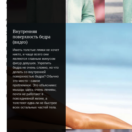
обледеневшие тропинки и неглубокие суг
Так бывает каждый год - вроде бы и зима
декабря, и до Нового года не так далеко - 
снега, нет нужного настроения, нет ожида
Внутренняя
холода.
поверхность бедра
А пусть все будет так, как сейчас, забыв
(видео)
привычки - в жизни ведь всегда должно б
Иметь толстые ляжки не хочет
нового. Так что никаких расстройств по п
никто, и чаще всего они
являются главным минусом
прочих зимних атрибутов - все будет.:) 
фигур девушек. Укрепить
бедра не очень сложно, но что
всем!
делать со внутренней
поверхностью бедра? Обычно
это место - самое
Просмотров
: 1382 |
Добавил
:
Lettera
|
Рейтинг
:
проблемное. Это объяснимо:
мышцы здесь очень ленивы,
почти не работают в
Всего комментариев
:
0
повседневной жизни, а
толстеют едва ли не быстрее
всех остальных частей тела.
Добавлять комментарии могут только
пользователи.
[
Регистрация
|
Вхо