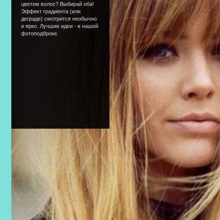
цветом волос? Выбирай оба!
Эффект градиента (или
деграде) смотрится необычно
и ярко. Лучшие идеи - в нашей
фотоподброке.