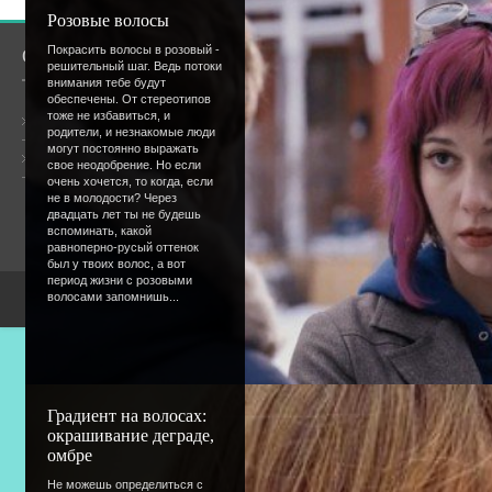
Розовые волосы
Покрасить волосы в розовый -
О сайте
Сообщество
решительный шаг. Ведь потоки
внимания тебе будут
обеспечены. От стереотипов
тоже не избавиться, и
Общая информация
родители, и незнакомые люди
могут постоянно выражать
Форум
Онлайн всего:
8
свое неодобрение. Но если
Гостей:
8
очень хочется, то когда, если
Пользователей:
0
не в молодости? Через
двадцать лет ты не будешь
вспоминать, какой
равноперно-русый оттенок
был у твоих волос, а вот
период жизни с розовыми
волосами запомнишь...
Copyright Devic
Градиент на волосах:
окрашивание деграде,
омбре
Не можешь определиться с