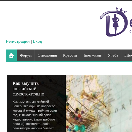
Регистрация
|
Вход
Форум
Отношения
Красота
Твоя жизнь
Учеба
Life
Как выучить
английский
самостоятельно
Как выучить английский –
наверняка один из вопросов,
который мучает тебя не один
год. В школе знаний дают
недостаточно (зато требуют
сполна), позволить себе
репетитора многим бывает