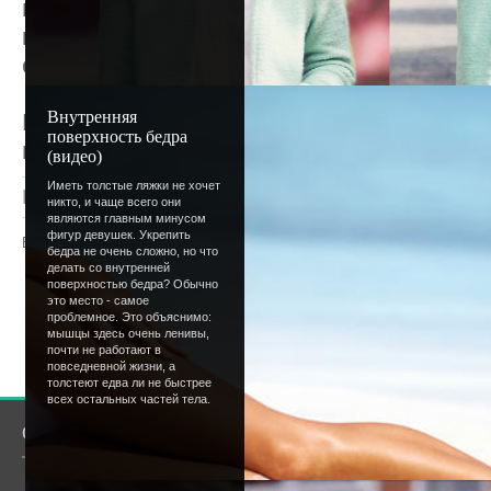
новом году? Стать ответственнее, найти 
кататься на скейте или перестать, наконе
свои стремления и планы - в комментари
Внутренняя
P.S. Да, мы в первую очередь будем забо
поверхность бедра
главные проблемы как раз с ними;)
(видео)
Иметь толстые ляжки не хочет
Просмотров
: 1345 |
Добавил
:
Lettera
|
Рейтинг
:
никто, и чаще всего они
являются главным минусом
фигур девушек. Укрепить
Всего комментариев
:
0
бедра не очень сложно, но что
делать со внутренней
поверхностью бедра? Обычно
Добавлять комментарии могут только
это место - самое
пользователи.
проблемное. Это объяснимо:
мышцы здесь очень ленивы,
[
Регистрация
|
Вхо
почти не работают в
повседневной жизни, а
толстеют едва ли не быстрее
всех остальных частей тела.
О сайте
Сообщество