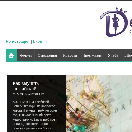
Регистрация
|
Вход
Форум
Отношения
Красота
Твоя жизнь
Учеба
Life
Как выучить
английский
самостоятельно
Как выучить английский –
наверняка один из вопросов,
который мучает тебя не один
год. В школе знаний дают
недостаточно (зато требуют
сполна), позволить себе
репетитора многим бывает