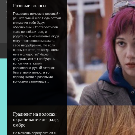
Общая информация
Розовые волосы
Форум
Онлайн всего:
7
Покрасить волосы в розовый -
Гостей:
7
решительный шаг. Ведь потоки
Пользователей:
0
внимания тебе будут
обеспечены. От стереотипов
тоже не избавиться, и
родители, и незнакомые люди
могут постоянно выражать
свое неодобрение. Но если
очень хочется, то когда, если
Copyright Devic
не в молодости? Через
двадцать лет ты не будешь
вспоминать, какой
равноперно-русый оттенок
был у твоих волос, а вот
период жизни с розовыми
волосами запомнишь...
Градиент на волосах:
окрашивание деграде,
омбре
Не можешь определиться с