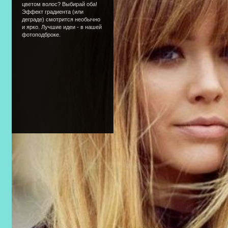
цветом волос? Выбирай оба!
Эффект градиента (или
деграде) смотрится необычно
и ярко. Лучшие идеи - в нашей
фотоподброке.