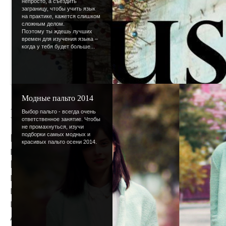
непросто, а съездить
заграницу, чтобы учить язык
на практике, кажется слишком
сложным делом.
Поэтому ты ждешь лучших
времен для изучения языка –
когда у тебя будет больше...
Модные пальто 2014
Безумное опоздание
Выбор пальто - всегда очень
ответственное занятие. Чтобы
не промахнуться, изучи
подборки самых модных и
Вот уже и середина декабря, а сайт не п
красивых пальто осени 2014.
приближения Нового года...
Все дело снова... в дизайне. На данный 
на тестовом сайте, статьи о встрече Ново
в сроки явно не укладываемся.:( Объясни
не сомневаться.
А к вам такой вопрос - что бы больше все