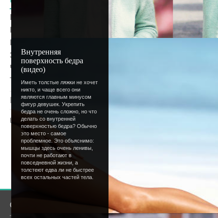
"Конкурс красоты "Мозаика"
: ты недо
носа, оттенком глаз и изгибом бровей. З
и гордишься ногами... Можешь поверить 
найти в себе как массу недостатков, так 
Внутренняя
это и рассчитан наш новый конкурс: оце
поверхность бедра
части тела участниц. Больше никакие к
(видео)
тебе выиграть!
Иметь толстые ляжки не хочет
никто, и чаще всего они
являются главным минусом
Просмотров
: 1265 |
Добавил
:
Lettera
|
Рейтинг
:
фигур девушек. Укрепить
бедра не очень сложно, но что
делать со внутренней
Всего комментариев
:
0
поверхностью бедра? Обычно
это место - самое
Добавлять комментарии могут только
проблемное. Это объяснимо:
мышцы здесь очень ленивы,
пользователи.
почти не работают в
повседневной жизни, а
[
Регистрация
|
Вхо
толстеют едва ли не быстрее
всех остальных частей тела.
О сайте
Сообщество