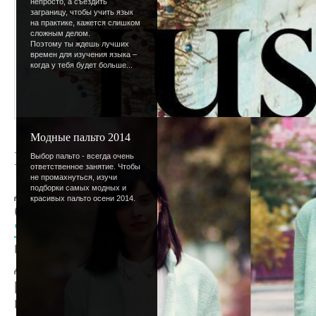
непросто, а съездить
заграницу, чтобы учить язык
на практике, кажется слишком
сложным делом.
Поэтому ты ждешь лучших
времен для изучения языка –
когда у тебя будет больше...
Модные пальто 2014
Конкурсные новости
Выбор пальто - всегда очень
ответственное занятие. Чтобы
не промахнуться, изучи
подборки самых модных и
Для самых креативных, отважных или пр
красивых пальто осени 2014.
барышень мы подготовили несколько кон
"Твоя валентинка"
: приближается День
главный атрибут этого праздника - валент
давайте их дружно мастерить - самые яр
романтичные. Свои работы присылай на кон
возможно, твое творение окажется самы