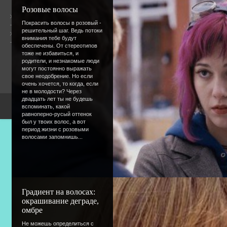
Розовые волосы
Общая информация
Покрасить волосы в розовый -
решительный шаг. Ведь потоки
Форум
Онлайн всего:
6
внимания тебе будут
Гостей:
5
обеспечены. От стереотипов
Пользователей:
1
тоже не избавиться, и
shit
родители, и незнакомые люди
могут постоянно выражать
свое неодобрение. Но если
очень хочется, то когда, если
не в молодости? Через
двадцать лет ты не будешь
вспоминать, какой
Copyright Devic
равноперно-русый оттенок
был у твоих волос, а вот
период жизни с розовыми
волосами запомнишь...
Градиент на волосах:
окрашивание деграде,
омбре
Не можешь определиться с