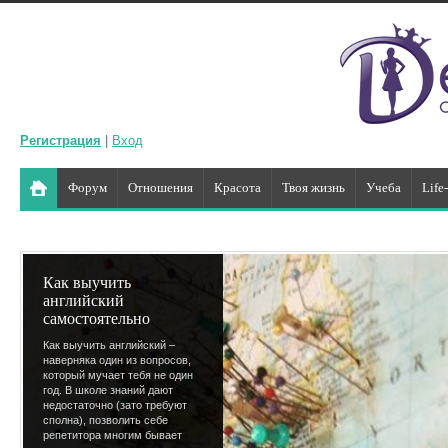
Регистрация
|
Вход
Форум
Отношения
Красота
Твоя жизнь
Учеба
Life
Как выучить
английский
самостоятельно
Как выучить английский –
наверняка один из вопросов,
который мучает тебя не один
год. В школе знаний дают
недостаточно (зато требуют
сполна), позволить себе
репетитора многим бывает