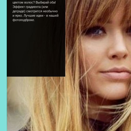
цветом волос? Выбирай оба!
Эффект градиента (или
деграде) смотрится необычно
и ярко. Лучшие идеи - в нашей
фотоподброке.