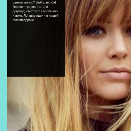
цветом волос? Выбирай оба!
Эффект градиента (или
деграде) смотрится необычно
и ярко. Лучшие идеи - в нашей
фотоподброке.