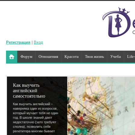
Регистрация
|
Вход
Форум
Отношения
Красота
Твоя жизнь
Учеба
Life
Как выучить
английский
самостоятельно
Как выучить английский –
наверняка один из вопросов,
который мучает тебя не один
год. В школе знаний дают
недостаточно (зато требуют
сполна), позволить себе
репетитора многим бывает