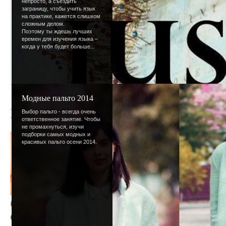
непросто, а съездить
заграницу, чтобы учить язык
на практике, кажется слишком
сложным делом.
Поэтому ты ждешь лучших
времен для изучения языка –
когда у тебя будет больше...
Модные пальто 2014
Первое апреля
Выбор пальто - всегда очень
ответственное занятие. Чтобы
не промахнуться, изучи
подборки самых модных и
Как ни назови праздн
красивых пальто осени 2014.
смеха или Днем дура
в этот день все равн
ведь разыграть друга
дело. Главное услов
быть безобидными. Чтобы твои всегда бы
статью
О чем не стоит шутить