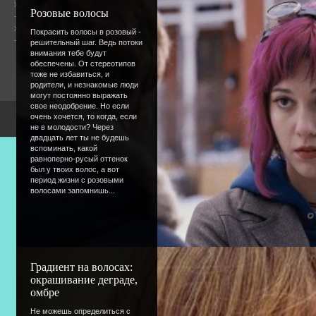
Общая информация
Розовые волосы
Форум
Онлайн всего:
8
Покрасить волосы в розовый -
Гостей:
8
решительный шаг. Ведь потоки
Пользователей:
0
внимания тебе будут
обеспечены. От стереотипов
тоже не избавиться, и
родители, и незнакомые люди
могут постоянно выражать
свое неодобрение. Но если
очень хочется, то когда, если
Copyright Devic
не в молодости? Через
двадцать лет ты не будешь
вспоминать, какой
равноперно-русый оттенок
был у твоих волос, а вот
период жизни с розовыми
волосами запомнишь...
Градиент на волосах:
окрашивание деграде,
омбре
Не можешь определиться с