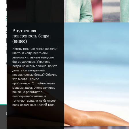
Кстати, ты ведь не собираешься веселить
Очень надеемся, что нет, ведь смех стра
здесь, почему
. С Днем Смеха тебя! Иск
дни были такими веселыми, что запросто
Внутренняя
же названия. И - да-да, мы сегодня совс
поверхность бедра
решили поберечь нервы посетителей.;)
(видео)
Иметь толстые ляжки не хочет
Просмотров
: 1525 |
Добавил
:
Lettera
|
Рейтинг
:
никто, и чаще всего они
являются главным минусом
фигур девушек. Укрепить
Всего комментариев
:
0
бедра не очень сложно, но что
делать со внутренней
поверхностью бедра? Обычно
Добавлять комментарии могут только
это место - самое
пользователи.
проблемное. Это объяснимо:
мышцы здесь очень ленивы,
[
Регистрация
|
Вхо
почти не работают в
повседневной жизни, а
толстеют едва ли не быстрее
всех остальных частей тела.
О сайте
Сообщество