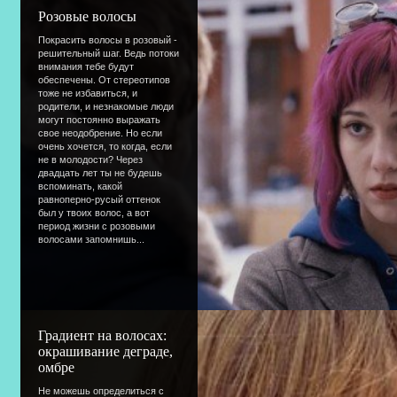
Розовые волосы
Покрасить волосы в розовый -
решительный шаг. Ведь потоки
внимания тебе будут
обеспечены. От стереотипов
тоже не избавиться, и
родители, и незнакомые люди
могут постоянно выражать
свое неодобрение. Но если
очень хочется, то когда, если
не в молодости? Через
двадцать лет ты не будешь
вспоминать, какой
равноперно-русый оттенок
был у твоих волос, а вот
период жизни с розовыми
волосами запомнишь...
Градиент на волосах:
окрашивание деграде,
омбре
Не можешь определиться с