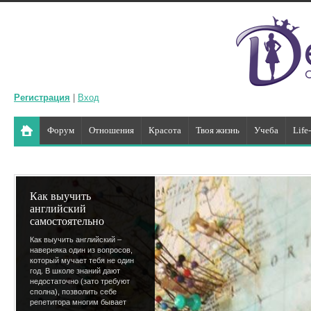
Регистрация
|
Вход
Форум
Отношения
Красота
Твоя жизнь
Учеба
Life
Как выучить
английский
самостоятельно
Как выучить английский –
наверняка один из вопросов,
который мучает тебя не один
год. В школе знаний дают
недостаточно (зато требуют
сполна), позволить себе
репетитора многим бывает