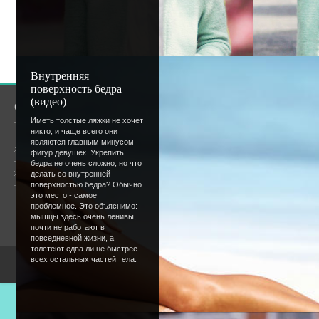
Добавлять комментарии могут только
пользователи.
[
Регистрация
|
Вхо
Внутренняя
поверхность бедра
(видео)
О сайте
Сообщество
Иметь толстые ляжки не хочет
никто, и чаще всего они
являются главным минусом
Общая информация
фигур девушек. Укрепить
бедра не очень сложно, но что
Форум
делать со внутренней
Онлайн всего:
1
поверхностью бедра? Обычно
Гостей:
1
это место - самое
Пользователей:
0
проблемное. Это объяснимо:
мышцы здесь очень ленивы,
почти не работают в
повседневной жизни, а
толстеют едва ли не быстрее
всех остальных частей тела.
Copyright Devic