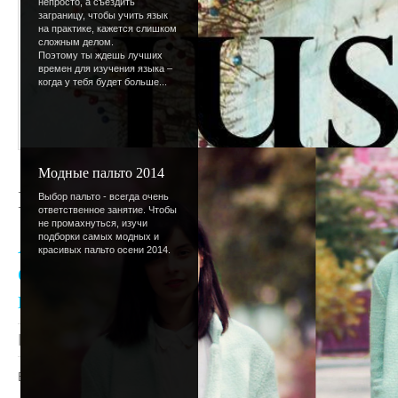
непросто, а съездить
заграницу, чтобы учить язык
на практике, кажется слишком
сложным делом.
Поэтому ты ждешь лучших
времен для изучения языка –
когда у тебя будет больше...
Модные пальто 2014
Новый дизайн
Выбор пальто - всегда очень
ответственное занятие. Чтобы
не промахнуться, изучи
подборки самых модных и
А у нас новый весенний дизайн! Нак
красивых пальто осени 2014.
остались небольшие недоработки, ес
пишите. Отзывы в комментарии.
Просмотров
: 1221 |
Добавил
:
Lettera
|
Рейтинг
:
Всего комментариев
:
0