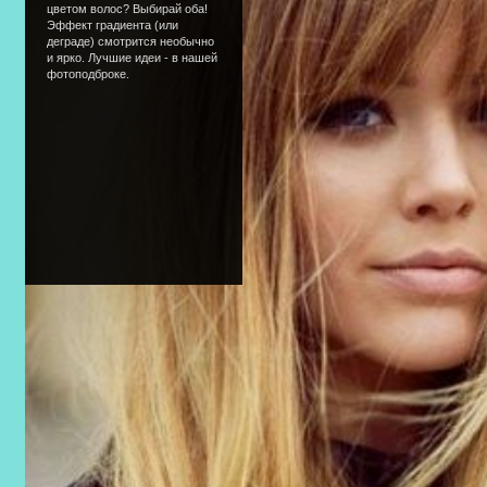
цветом волос? Выбирай оба!
Эффект градиента (или
деграде) смотрится необычно
и ярко. Лучшие идеи - в нашей
фотоподброке.