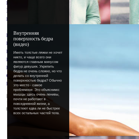
имя учить... ;) И вообще, сколько себя по
Путин, так что осознать трудно. Ну, немн
не особо.
И еще, по поводу обновлений: я диииииии
Внутренняя
нет. Вот сейчас в другом городе, пишу от 
поверхность бедра
потому что я сунула им журнал), потом в 
(видео)
вытягивать, так что времени совсем нет. О
Иметь толстые ляжки не хочет
первые десять дней лета. Кстати, я все рав
никто, и чаще всего они
являются главным минусом
прикольный раздел для сайта. Какой - пока
фигур девушек. Укрепить
бедра не очень сложно, но что
сказать, что мне очень потребуется ваша 
делать со внутренней
поверхностью бедра? Обычно
в гесту или в комментарии, что вы бы еще 
это место - самое
проблемное. Это объяснимо:
мышцы здесь очень ленивы,
Просмотров
: 1191 |
Добавил
:
Lettera
|
Рейтинг
:
почти не работают в
повседневной жизни, а
толстеют едва ли не быстрее
Всего комментариев
:
0
всех остальных частей тела.
Добавлять комментарии могут только
пользователи.