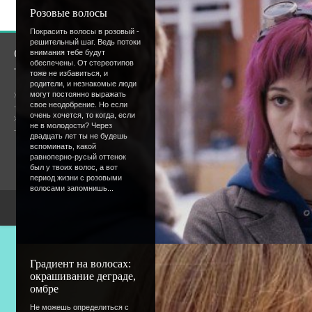
[
Регистрация
|
Вхо
Розовые волосы
Покрасить волосы в розовый -
решительный шаг. Ведь потоки
О сайте
Сообщество
внимания тебе будут
обеспечены. От стереотипов
тоже не избавиться, и
родители, и незнакомые люди
Общая информация
могут постоянно выражать
свое неодобрение. Но если
очень хочется, то когда, если
Форум
Онлайн всего:
1
не в молодости? Через
Гостей:
1
двадцать лет ты не будешь
Пользователей:
0
вспоминать, какой
равноперно-русый оттенок
был у твоих волос, а вот
период жизни с розовыми
волосами запомнишь...
Copyright Devic
Градиент на волосах:
окрашивание деграде,
омбре
Не можешь определиться с