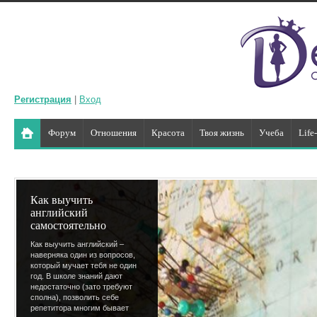
Регистрация
|
Вход
Форум
Отношения
Красота
Твоя жизнь
Учеба
Life
Как выучить
английский
самостоятельно
Как выучить английский –
наверняка один из вопросов,
который мучает тебя не один
год. В школе знаний дают
недостаточно (зато требуют
сполна), позволить себе
репетитора многим бывает