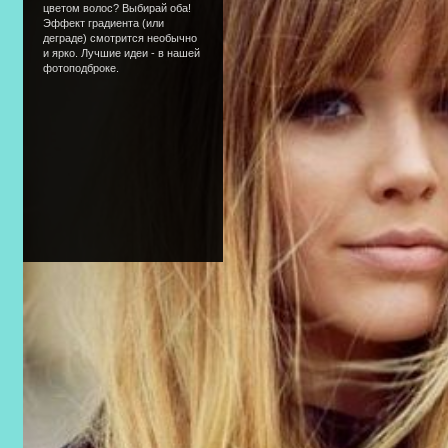
цветом волос? Выбирай оба!
Эффект градиента (или
деграде) смотрится необычно
и ярко. Лучшие идеи - в нашей
фотоподброке.