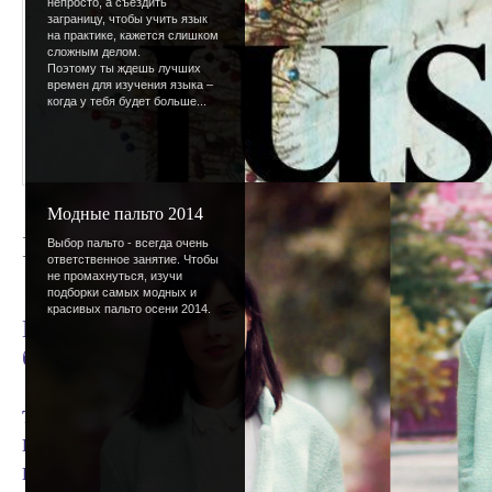
непросто, а съездить
заграницу, чтобы учить язык
на практике, кажется слишком
сложным делом.
Поэтому ты ждешь лучших
времен для изучения языка –
когда у тебя будет больше...
Модные пальто 2014
Весна со всеми вытекающими
Выбор пальто - всегда очень
ответственное занятие. Чтобы
не промахнуться, изучи
подборки самых модных и
Вы заметили, что наступила настоящая вес
красивых пальто осени 2014.
Птички, цветочки, бабочки. Ну, с бабочкам
будут!
А еще вчера короновали Дмитрия Анатолье
теперь он - наш президент. Придется перед
в школе, часики, календарики, блокнотики.
премьер-министр. Не знаю как вам, а мне ж