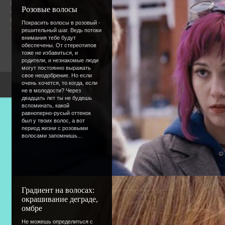
Общая информация
Розовые волосы
Форум
Онлайн всего:
15
Покрасить волосы в розовый -
Гостей:
15
решительный шаг. Ведь потоки
Пользователей:
0
внимания тебе будут
обеспечены. От стереотипов
тоже не избавиться, и
родители, и незнакомые люди
могут постоянно выражать
свое неодобрение. Но если
очень хочется, то когда, если
Copyright Devic
не в молодости? Через
двадцать лет ты не будешь
вспоминать, какой
равноперно-русый оттенок
был у твоих волос, а вот
период жизни с розовыми
волосами запомнишь...
Градиент на волосах:
окрашивание деграде,
омбре
Не можешь определиться с