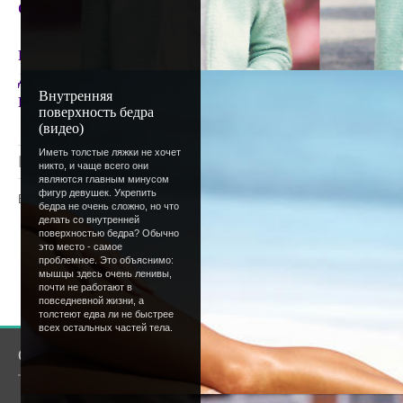
следует подготовиться. Желаю всем удачи
Что с обновлениями? А ничего! У меня вед
юморе есть пара новых подборок анекдото
дизайн и... заканчиваю ролевую! Скоро вы
Внутренняя
нее. А пока остается только ждать.
поверхность бедра
(видео)
Иметь толстые ляжки не хочет
Просмотров
: 1288 |
Добавил
:
Lettera
|
Рейтинг
:
никто, и чаще всего они
являются главным минусом
фигур девушек. Укрепить
Всего комментариев
:
0
бедра не очень сложно, но что
делать со внутренней
поверхностью бедра? Обычно
Добавлять комментарии могут только
это место - самое
пользователи.
проблемное. Это объяснимо:
мышцы здесь очень ленивы,
[
Регистрация
|
Вхо
почти не работают в
повседневной жизни, а
толстеют едва ли не быстрее
всех остальных частей тела.
О сайте
Сообщество