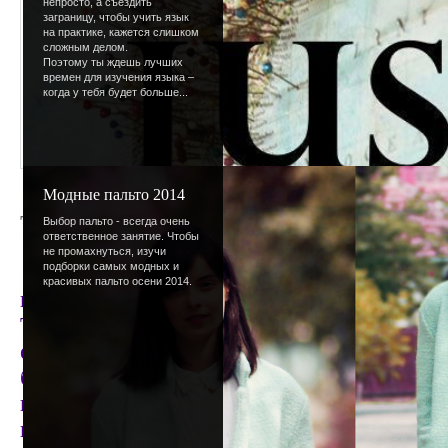
непросто, а съездить
заграницу, чтобы учить язык
на практике, кажется слишком
сложным делом.
Поэтому ты ждешь лучших
времен для изучения языка –
когда у тебя будет больше...
Модные пальто 2014
Трудная неделя
Выбор пальто - всегда очень
ответственное занятие. Чтобы
не промахнуться, изучи
подборки самых модных и
Ура ура! До лета - всего лишь 11 дней. Э
красивых пальто осени 2014.
недель! Можно бы уже радоваться и отдыхать
Так вот - между серыми буднями и счастл
есть очень противная неделя - экзаменная.
была - в первом или одинадцатом, как бы т
на 5, эта неделя не доставит удовольствия
волнуются, как справятся их ученики. Глав