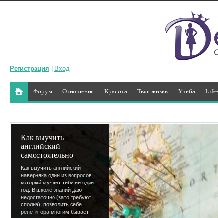
Регистрация
|
Вход
Форум
Отношения
Красота
Твоя жизнь
Учеба
Life
Как выучить
английский
самостоятельно
Как выучить английский –
наверняка один из вопросов,
который мучает тебя не один
год. В школе знаний дают
недостаточно (зато требуют
сполна), позволить себе
репетитора многим бывает