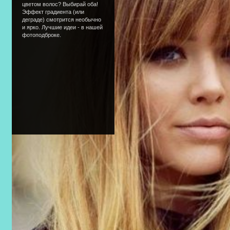
цветом волос? Выбирай оба!
Эффект градиента (или
деграде) смотрится необычно
и ярко. Лучшие идеи - в нашей
фотоподброке.