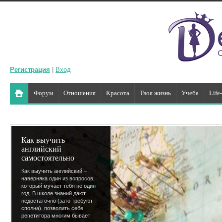
Регистрация
|
Вход
Форум
Отношения
Красота
Твоя жизнь
Учеба
Life
Как выучить
английский
самостоятельно
Как выучить английский –
наверняка один из вопросов,
который мучает тебя не один
год. В школе знаний дают
недостаточно (зато требуют
сполна), позволить себе
репетитора многим бывает