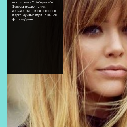
цветом волос? Выбирай оба!
Эффект градиента (или
деграде) смотрится необычно
и ярко. Лучшие идеи - в нашей
фотоподброке.