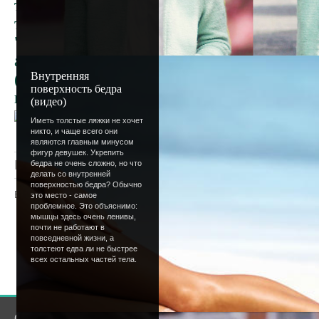
тысячи ста одиннадцати ;) ) трудно с кажд
такой душевной травме он расписывает сво
"Уроки фотошопа" Так что желающим стат
активистами сайта советую забыть слово "
Внутренняя
(компьютерную!!), клавиатуру в руки - и в
поверхность бедра
просторы нашего форума ;)
(видео)
Иметь толстые ляжки не хочет
никто, и чаще всего они
являются главным минусом
фигур девушек. Укрепить
Просмотров
: 1157 |
Добавил
:
Lettera
|
Рейтинг
:
бедра не очень сложно, но что
делать со внутренней
поверхностью бедра? Обычно
Всего комментариев
:
0
это место - самое
проблемное. Это объяснимо:
мышцы здесь очень ленивы,
Добавлять комментарии могут только
почти не работают в
повседневной жизни, а
пользователи.
толстеют едва ли не быстрее
всех остальных частей тела.
[
Регистрация
|
Вхо
О сайте
Сообщество