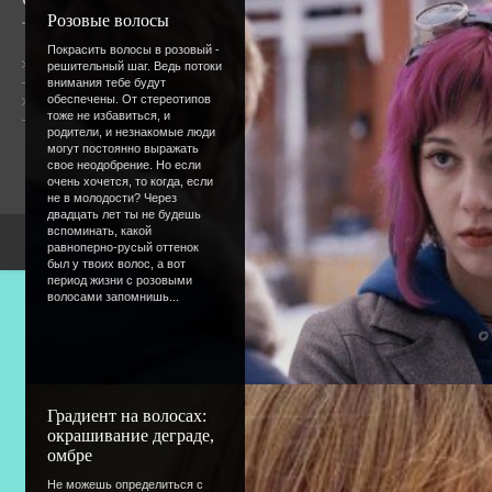
Розовые волосы
Покрасить волосы в розовый -
Общая информация
решительный шаг. Ведь потоки
внимания тебе будут
обеспечены. От стереотипов
Форум
Онлайн всего:
9
тоже не избавиться, и
Гостей:
9
родители, и незнакомые люди
Пользователей:
0
могут постоянно выражать
свое неодобрение. Но если
очень хочется, то когда, если
не в молодости? Через
двадцать лет ты не будешь
вспоминать, какой
Copyright Devic
равноперно-русый оттенок
был у твоих волос, а вот
период жизни с розовыми
волосами запомнишь...
Градиент на волосах:
окрашивание деграде,
омбре
Не можешь определиться с