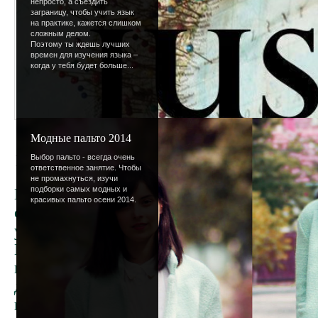
непросто, а съездить
заграницу, чтобы учить язык
на практике, кажется слишком
сложным делом.
Поэтому ты ждешь лучших
времен для изучения языка –
когда у тебя будет больше...
Модные пальто 2014
1111 пользователей
Выбор пальто - всегда очень
ответственное занятие. Чтобы
не промахнуться, изучи
подборки самых модных и
Ни для кого не секрет, что не так давно (
красивых пальто осени 2014.
случилось грандиозное событие - 1000 за
участников. И вот прошел месяц с лишним,
Красивое число. Кстати сейчас на форуме 
модераторы (наконец-то именно работают)
доказывает что народ флудит. Теперь прав
намного, потому что сами понимаете - из 