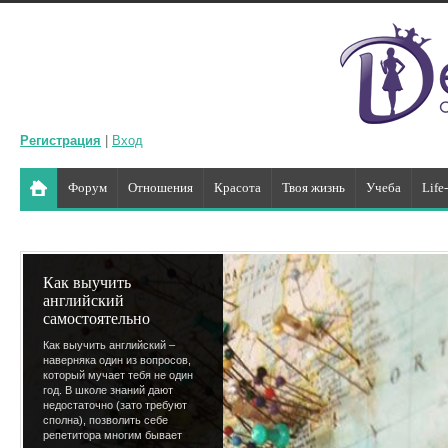
Регистрация
|
Вход
Форум
Отношения
Красота
Твоя жизнь
Учеба
Life
Как выучить
английский
самостоятельно
Как выучить английский –
наверняка один из вопросов,
который мучает тебя не один
год. В школе знаний дают
недостаточно (зато требуют
сполна), позволить себе
репетитора многим бывает