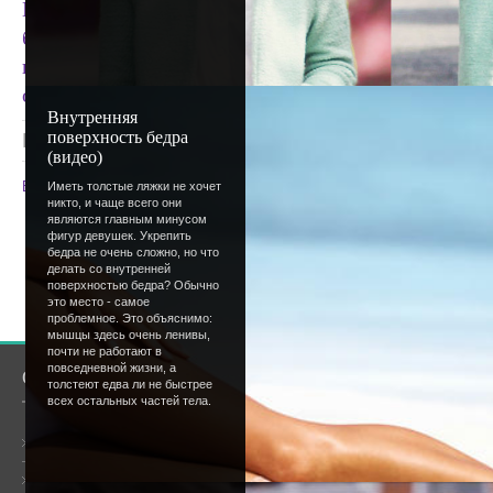
Кое-где еще остались недоработки. Так что если 
бешено-зеленое, просьба не пугаться, а написать
готов, НО выключать я его не буду. Лучше време
отсутствие форума)
Внутренняя
поверхность бедра
Просмотров
: 1240 |
Добавил
:
Lettera
|
Рейтинг
:
(видео)
Всего комментариев
:
0
Иметь толстые ляжки не хочет
никто, и чаще всего они
являются главным минусом
Добавлять комментарии могут только
фигур девушек. Укрепить
бедра не очень сложно, но что
пользователи.
делать со внутренней
поверхностью бедра? Обычно
[
Регистрация
|
Вхо
это место - самое
проблемное. Это объяснимо:
мышцы здесь очень ленивы,
почти не работают в
повседневной жизни, а
О сайте
Сообщество
толстеют едва ли не быстрее
всех остальных частей тела.
Общая информация
Форум
Онлайн всего:
7