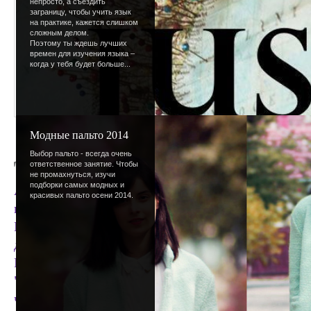
непросто, а съездить
заграницу, чтобы учить язык
на практике, кажется слишком
сложным делом.
Поэтому ты ждешь лучших
времен для изучения языка –
когда у тебя будет больше...
Модные пальто 2014
Дизайн
Выбор пальто - всегда очень
ответственное занятие. Чтобы
не промахнуться, изучи
подборки самых модных и
А у нас новый дизайн)) Да-да-да! Не прошло и го
красивых пальто осени 2014.
полюбовались? Сидим и любуемся!
Цвет, как видите, фиолетовый. А еще белый и си
достаточно ярко. Кто-то возможно ожидал зимнег
Ну такие сейчас все, а мы - другие! х) Так что ди
"волшебный". Почему? Зима-Новый Год-волшебств
чудо всегда неплохо) Мы же девчонки мечтатель