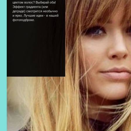
цветом волос? Выбирай оба!
Эффект градиента (или
деграде) смотрится необычно
и ярко. Лучшие идеи - в нашей
фотоподброке.