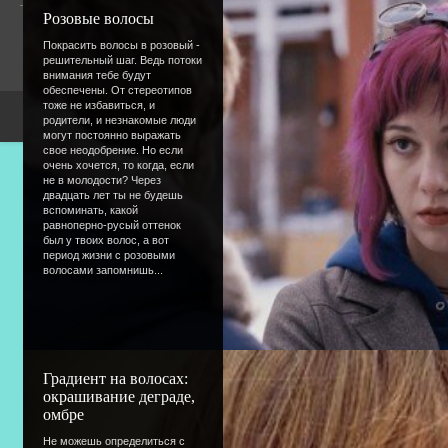
Гостей:
7
Розовые волосы
Пользователей:
0
Покрасить волосы в розовый -
решительный шаг. Ведь потоки
внимания тебе будут
обеспечены. От стереотипов
тоже не избавиться, и
Copyright Devic
родители, и незнакомые люди
могут постоянно выражать
свое неодобрение. Но если
очень хочется, то когда, если
не в молодости? Через
двадцать лет ты не будешь
вспоминать, какой
равноперно-русый оттенок
был у твоих волос, а вот
период жизни с розовыми
волосами запомнишь...
Градиент на волосах:
окрашивание деграде,
омбре
Не можешь определиться с