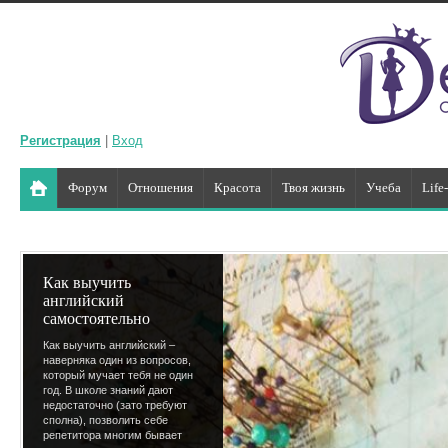
Регистрация
|
Вход
Форум
Отношения
Красота
Твоя жизнь
Учеба
Life
Как выучить
английский
самостоятельно
Как выучить английский –
наверняка один из вопросов,
который мучает тебя не один
год. В школе знаний дают
недостаточно (зато требуют
сполна), позволить себе
репетитора многим бывает