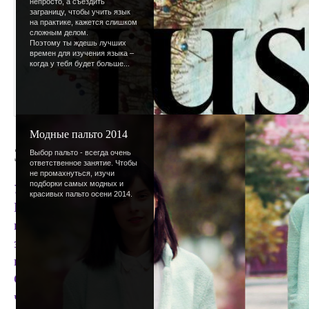
непросто, а съездить
заграницу, чтобы учить язык
на практике, кажется слишком
сложным делом.
Поэтому ты ждешь лучших
времен для изучения языка –
когда у тебя будет больше...
Модные пальто 2014
Зимние каникулы
Выбор пальто - всегда очень
ответственное занятие. Чтобы
не промахнуться, изучи
подборки самых модных и
У кого-то давно, а у кого-то только сейчас наст
красивых пальто осени 2014.
Прошла (увы!) самая маленькая учебная четверть.
половина учебного года позади. Быстро, да? Даже
заканчивается 2008 год. Тоже стремительно и нео
временем уходит привычное понятие зимних кани
Строить снежные горки, и кататься с них. Только 
что как раз только на одну горку и хватит. Катат