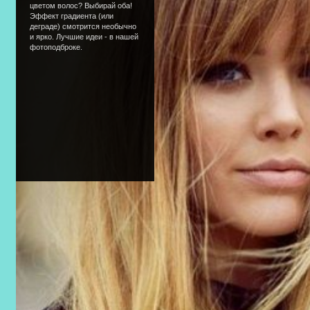
цветом волос? Выбирай оба!
Эффект градиента (или
деграде) смотрится необычно
и ярко. Лучшие идеи - в нашей
фотоподброке.