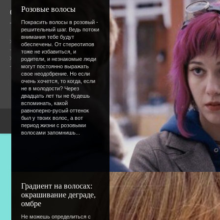
Розовые волосы
О сайте
Сообщество
Покрасить волосы в розовый -
решительный шаг. Ведь потоки
внимания тебе будут
Общая информация
обеспечены. От стереотипов
тоже не избавиться, и
Форум
родители, и незнакомые люди
Онлайн всего:
1
могут постоянно выражать
Гостей:
1
свое неодобрение. Но если
Пользователей:
0
очень хочется, то когда, если
не в молодости? Через
двадцать лет ты не будешь
вспоминать, какой
равноперно-русый оттенок
был у твоих волос, а вот
Copyright Devic
период жизни с розовыми
волосами запомнишь...
Градиент на волосах:
окрашивание деграде,
омбре
Не можешь определиться с