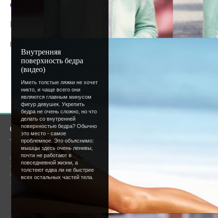
относитесь?). Пока все.
Просмотров
: 1176 |
Добавил
:
Lettera
|
Рейтинг
:
Всего комментариев
:
0
Внутренняя
поверхность бедра
Добавлять комментарии могут только
(видео)
пользователи.
Иметь толстые ляжки не хочет
[
Регистрация
|
Вхо
никто, и чаще всего они
являются главным минусом
фигур девушек. Укрепить
бедра не очень сложно, но что
делать со внутренней
поверхностью бедра? Обычно
О сайте
Сообщество
это место - самое
проблемное. Это объяснимо:
мышцы здесь очень ленивы,
почти не работают в
Общая информация
повседневной жизни, а
толстеют едва ли не быстрее
Форум
Онлайн всего:
3
всех остальных частей тела.
Гостей:
3
Пользователей:
0