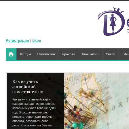
Регистрация
|
Вход
Форум
Отношения
Красота
Твоя жизнь
Учеба
Life
Как выучить
английский
самостоятельно
Как выучить английский –
наверняка один из вопросов,
который мучает тебя не один
год. В школе знаний дают
недостаточно (зато требуют
сполна), позволить себе
репетитора многим бывает