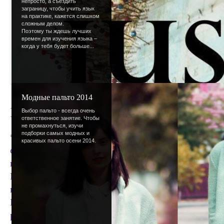
непросто, а съездить
заграницу, чтобы учить язык
на практике, кажется слишком
сложным делом.
Поэтому ты ждешь лучших
времен для изучения языка –
когда у тебя будет больше...
Модные пальто 2014
Рассылка и FAQ
Выбор пальто - всегда очень
ответственное занятие. Чтобы
не промахнуться, изучи
подборки самых модных и
*Фанфары* Я разобралась в разделе FAQ (ЧаВо?).
красивых пальто осени 2014.
отвечала, уже исправилась ;) Теперь там все акку
правильно. Можете спрашивать :) Теперь у сайта 
Кто хочет подписаться - зайдите в свой профиль
и в разделе "Подписаться на рассылку:" поставьт
Пока это только новости сайта и мира, но в ско
расширение рассылки, или создание новых рассы