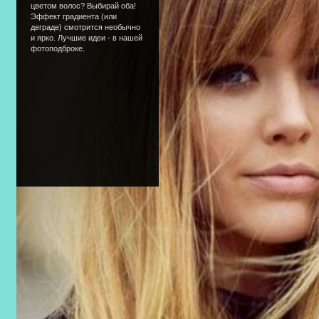
цветом волос? Выбирай оба!
Эффект градиента (или
деграде) смотрится необычно
и ярко. Лучшие идеи - в нашей
фотоподброке.