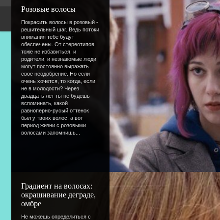
Розовые волосы
Copyright Devic
Покрасить волосы в розовый -
решительный шаг. Ведь потоки
внимания тебе будут
обеспечены. От стереотипов
тоже не избавиться, и
родители, и незнакомые люди
могут постоянно выражать
свое неодобрение. Но если
очень хочется, то когда, если
не в молодости? Через
двадцать лет ты не будешь
вспоминать, какой
равноперно-русый оттенок
был у твоих волос, а вот
период жизни с розовыми
волосами запомнишь...
Градиент на волосах:
окрашивание деграде,
омбре
Не можешь определиться с