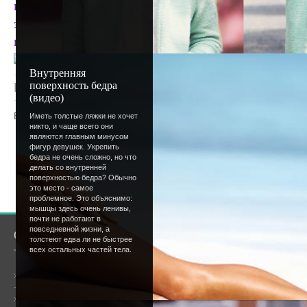
интернета. Но важнее то, что сейчас... Сегодня у
зарегистрировано 2000 человек. Поздравляю, тов
нибудь эта цифра покажется абсурдно маленькой
Внутренняя
поверхность бедра
Просмотров
: 1181 |
Добавил
:
Lettera
|
Рейтинг
:
(видео)
Всего комментариев
:
0
Иметь толстые ляжки не хочет
никто, и чаще всего они
являются главным минусом
Добавлять комментарии могут только
фигур девушек. Укрепить
бедра не очень сложно, но что
пользователи.
делать со внутренней
поверхностью бедра? Обычно
[
Регистрация
|
Вхо
это место - самое
проблемное. Это объяснимо:
мышцы здесь очень ленивы,
почти не работают в
повседневной жизни, а
О сайте
Сообщество
толстеют едва ли не быстрее
всех остальных частей тела.
Общая информация
Форум
Онлайн всего:
1