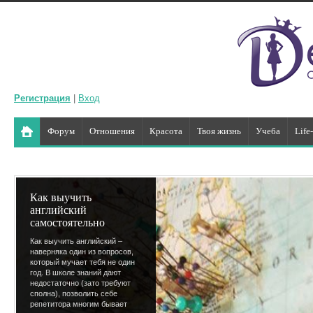
Регистрация
|
Вход
Форум
Отношения
Красота
Твоя жизнь
Учеба
Life
Как выучить
английский
самостоятельно
Как выучить английский –
наверняка один из вопросов,
который мучает тебя не один
год. В школе знаний дают
недостаточно (зато требуют
сполна), позволить себе
репетитора многим бывает