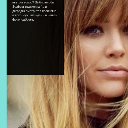
цветом волос? Выбирай оба!
Эффект градиента (или
деграде) смотрится необычно
и ярко. Лучшие идеи - в нашей
фотоподброке.