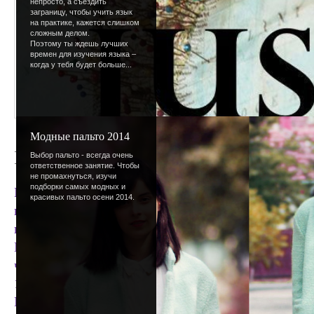
непросто, а съездить
заграницу, чтобы учить язык
на практике, кажется слишком
сложным делом.
Поэтому ты ждешь лучших
времен для изучения языка –
когда у тебя будет больше...
Модные пальто 2014
Нас 2000!
Выбор пальто - всегда очень
ответственное занятие. Чтобы
не промахнуться, изучи
подборки самых модных и
Когда-то 100 зарегистрированных пользователей 
красивых пальто осени 2014.
популярности. Не только для нашего сайта, но и
подростковых.
Когда-то 500 показалось громадной цифрой, а п
человек казался чем-то странным и в голове не у
1000 участников?".
Ну когда-то сайта вообще не было. А еще больше 