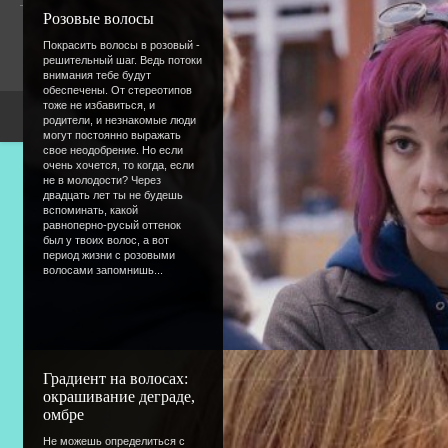
Гостей:
1
Розовые волосы
Пользователей:
0
Покрасить волосы в розовый -
решительный шаг. Ведь потоки
внимания тебе будут
обеспечены. От стереотипов
тоже не избавиться, и
Copyright Devic
родители, и незнакомые люди
могут постоянно выражать
свое неодобрение. Но если
очень хочется, то когда, если
не в молодости? Через
двадцать лет ты не будешь
вспоминать, какой
равноперно-русый оттенок
был у твоих волос, а вот
период жизни с розовыми
волосами запомнишь...
Градиент на волосах:
окрашивание деграде,
омбре
Не можешь определиться с