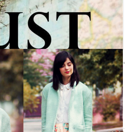
01:24
т исполняться, а вспоминать о школе совсем не хочется. Еще бы - ведь наступил
яц лета.
 интересные материалы. На сегодня у нас статьи, полезные для активных
делать awards, подробности - на форуме.
дит конкурс
Лучшая улыбка
. Ждем участников - присоединяйся.;)