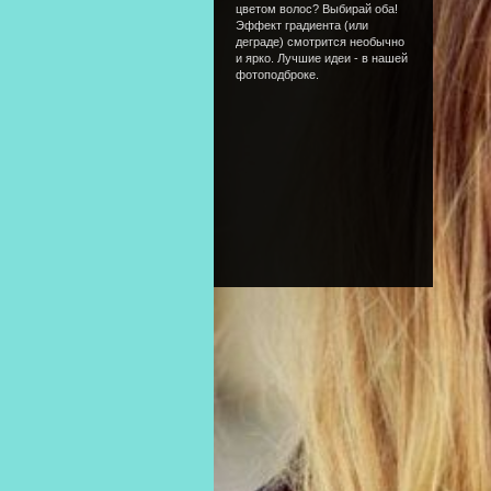
цветом волос? Выбирай оба!
Эффект градиента (или
деграде) смотрится необычно
и ярко. Лучшие идеи - в нашей
фотоподброке.