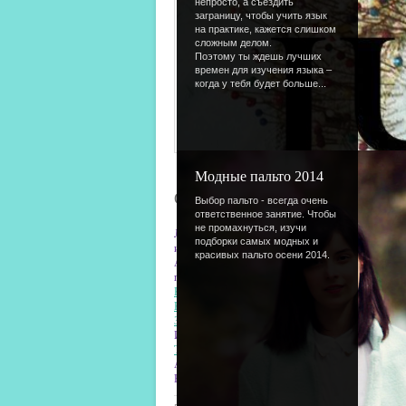
непросто, а съездить
заграницу, чтобы учить язык
на практике, кажется слишком
сложным делом.
Поэтому ты ждешь лучших
времен для изучения языка –
когда у тебя будет больше...
Модные пальто 2014
Очередные обновления
Выбор пальто - всегда очень
ответственное занятие. Чтобы
не промахнуться, изучи
Лето продвигается полным ходом, желания начинаю
подборки самых модных и
июль - самый яркий и самый запоминающийся мес
красивых пальто осени 2014.
А пока ты усиленно отдыхаешь, мы пишем для тебя
пользователей интренета и админов:
Как изучить HTML
.
Как стать популярной на форуме
.
Заработок в сети
.
И одна статья, полезная абсолютно всем:
Твоя цель и как ее достичь
.
А еще у нас новость для админов - мы планируем с
Ну и этим дело не заканчивается - на сайте прохо