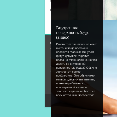
Просмотров
: 1131 |
Добавил
:
Lettera
|
Рейтинг
:
5.0
Всего комментариев
:
0
Добавлять комментарии
Внутренняя
поверхность бедра
(видео)
О сайте
Иметь толстые ляжки не хочет
никто, и чаще всего они
являются главным минусом
фигур девушек. Укрепить
Общая информация
бедра не очень сложно, но что
делать со внутренней
Форум
поверхностью бедра? Обычно
это место - самое
проблемное. Это объяснимо:
мышцы здесь очень ленивы,
почти не работают в
повседневной жизни, а
толстеют едва ли не быстрее
всех остальных частей тела.