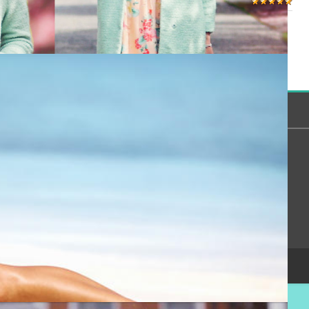
/
1
 могут только зарегистрированные пользователи.
[
Регистрация
|
Вход
]
Сообщество
Помощь
Онлайн всего:
2
Гостей:
2
Пользователей:
0
Copyright Devichnik.su © 2007-2026
.
Хостинг от
uCoz