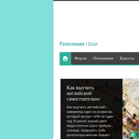
Регистрация
|
Вход
Форум
Отношения
Красота
Как выучить
английский
самостоятельно
Как выучить английский –
наверняка один из вопросов,
который мучает тебя не один
год. В школе знаний дают
недостаточно (зато требуют
сполна), позволить себе
репетитора многим бывает