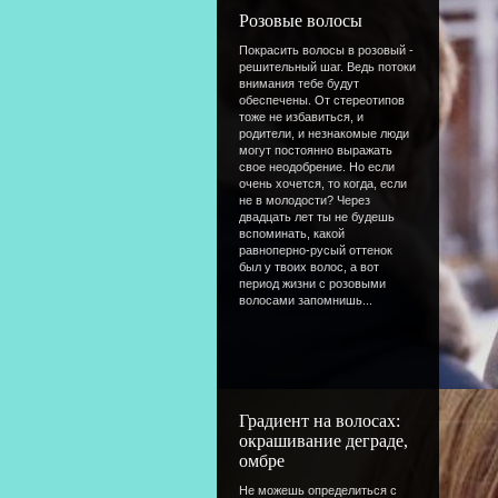
Розовые волосы
Покрасить волосы в розовый -
решительный шаг. Ведь потоки
внимания тебе будут
обеспечены. От стереотипов
тоже не избавиться, и
родители, и незнакомые люди
могут постоянно выражать
свое неодобрение. Но если
очень хочется, то когда, если
не в молодости? Через
двадцать лет ты не будешь
вспоминать, какой
равноперно-русый оттенок
был у твоих волос, а вот
период жизни с розовыми
волосами запомнишь...
Градиент на волосах:
окрашивание деграде,
омбре
Не можешь определиться с