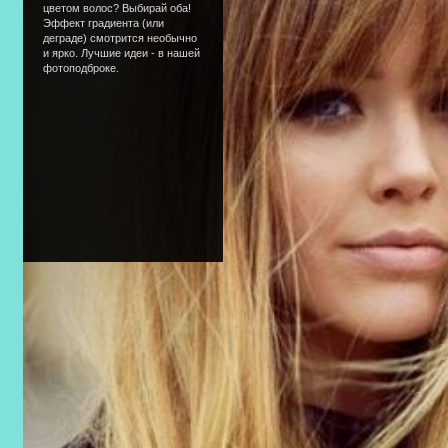
цветом волос? Выбирай оба!
Эффект градиента (или
деграде) смотрится необычно
и ярко. Лучшие идеи - в нашей
фотоподброке.