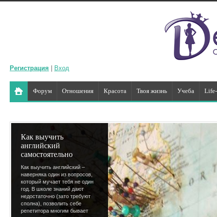
Регистрация
|
Вход
Форум
Отношения
Красота
Твоя жизнь
Учеба
Life
Как выучить
английский
самостоятельно
Как выучить английский –
наверняка один из вопросов,
который мучает тебя не один
год. В школе знаний дают
недостаточно (зато требуют
сполна), позволить себе
репетитора многим бывает