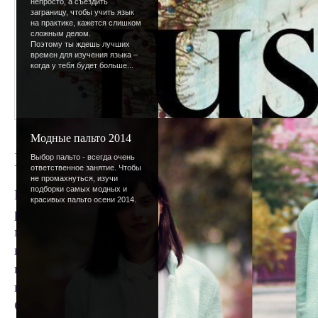
непросто, а съездить
заграницу, чтобы учить язык
на практике, кажется слишком
сложным делом.
Поэтому ты ждешь лучших
времен для изучения языка –
когда у тебя будет больше...
Модные пальто 2014
Последний день лета
Выбор пальто - всегда очень
ответственное занятие. Чтобы
не промахнуться, изучи
подборки самых модных и
Вот и еще одно лето подошло к концу. Конечно, э
красивых пальто осени 2014.
расстройства - еще бы, больше никаких теплых д
мини-шорт (а так же мини-юбок, мини-топов и м
приключений. Но вместо того, чтобы грустить о
подвести его итоги (доставай свой огромный списо
готовиться к новому учебному году, который наст
Сейчас нам предстоит пройти своеобразную перес