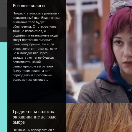
Гостей:
3
Розовые волосы
Пользователей:
0
Покрасить волосы в розовый -
решительный шаг. Ведь потоки
внимания тебе будут
обеспечены. От стереотипов
тоже не избавиться, и
Copyright Devic
родители, и незнакомые люди
могут постоянно выражать
свое неодобрение. Но если
очень хочется, то когда, если
не в молодости? Через
двадцать лет ты не будешь
вспоминать, какой
равноперно-русый оттенок
был у твоих волос, а вот
период жизни с розовыми
волосами запомнишь...
Градиент на волосах:
окрашивание деграде,
омбре
Не можешь определиться с