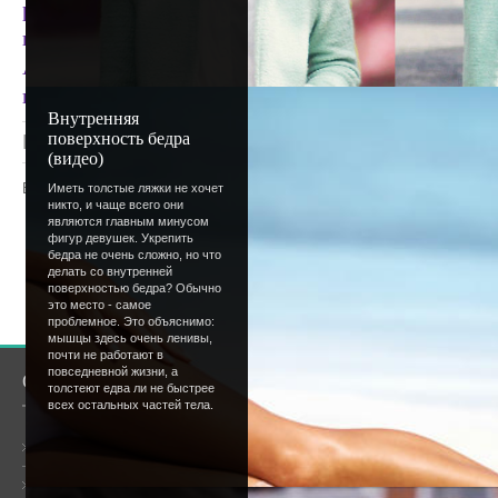
раньше, собираться быстрее и одеваться теплее. Н
проходили, так что можно не беспокоится.
А особо скорбящим по лету барышням стоит вспом
не последнее.;)
Внутренняя
поверхность бедра
Просмотров
: 1143 |
Добавил
:
Lettera
|
Рейтинг
:
(видео)
Всего комментариев
:
0
Иметь толстые ляжки не хочет
никто, и чаще всего они
являются главным минусом
Добавлять комментарии могут только
фигур девушек. Укрепить
бедра не очень сложно, но что
пользователи.
делать со внутренней
поверхностью бедра? Обычно
[
Регистрация
|
Вхо
это место - самое
проблемное. Это объяснимо:
мышцы здесь очень ленивы,
почти не работают в
повседневной жизни, а
О сайте
Сообщество
толстеют едва ли не быстрее
всех остальных частей тела.
Общая информация
Форум
Онлайн всего:
3