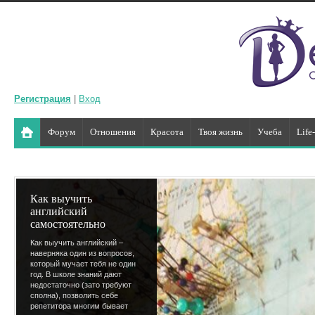
Регистрация
|
Вход
Форум
Отношения
Красота
Твоя жизнь
Учеба
Life
Как выучить
английский
самостоятельно
Как выучить английский –
наверняка один из вопросов,
который мучает тебя не один
год. В школе знаний дают
недостаточно (зато требуют
сполна), позволить себе
репетитора многим бывает