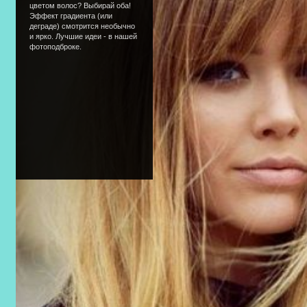
цветом волос? Выбирай оба!
Эффект градиента (или
деграде) смотрится необычно
и ярко. Лучшие идеи - в нашей
фотоподброке.