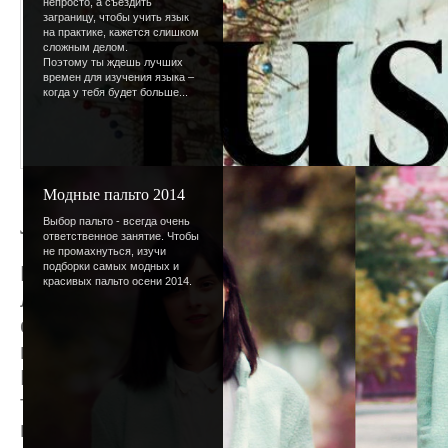
непросто, а съездить
заграницу, чтобы учить язык
на практике, кажется слишком
сложным делом.
Поэтому ты ждешь лучших
времен для изучения языка –
когда у тебя будет больше...
Модные пальто 2014
Летняя пора
Выбор пальто - всегда очень
ответственное занятие. Чтобы
не промахнуться, изучи
подборки самых модных и
Мы ждали, мы готовились, мы верили и...
красивых пальто осени 2014.
лето - сколько раз ни произнеси это слов
сладковато-кислый вкус все равно будет
воздухе, в планах.
Все, что так долго ожидалось, все, что т
теперь здесь, с тобой. Чем не повод для
новых безбашенных выдумок?