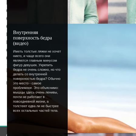
Впереди - 92 дня, распорядится которым
сомневаемся - ты справишься. А чтобы 
самые летние, самые солнечные советы в
слово: в течение этого прекрасного сезон
Внутренняя
пополним, а возможно - с твоей помощью.
поверхность бедра
пожелания пиши в комментарии - обязат
(видео)
сразу писать статью - подробности в пре
Иметь толстые ляжки не хочет
форуме.:)
никто, и чаще всего они
являются главным минусом
фигур девушек. Укрепить
Просмотров
: 1580 |
Добавил
:
Lettera
|
Рейтинг
:
бедра не очень сложно, но что
делать со внутренней
поверхностью бедра? Обычно
Всего комментариев
:
0
это место - самое
проблемное. Это объяснимо:
мышцы здесь очень ленивы,
Добавлять комментарии могут только
почти не работают в
повседневной жизни, а
пользователи.
толстеют едва ли не быстрее
всех остальных частей тела.
[
Регистрация
|
Вхо
О сайте
Сообщество