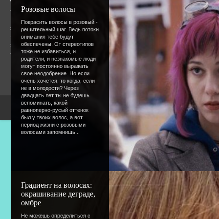
Розовые волосы
Покрасить волосы в розовый -
Общая информация
решительный шаг. Ведь потоки
внимания тебе будут
обеспечены. От стереотипов
Форум
Онлайн всего:
1
тоже не избавиться, и
Гостей:
1
родители, и незнакомые люди
Пользователей:
0
могут постоянно выражать
свое неодобрение. Но если
очень хочется, то когда, если
не в молодости? Через
двадцать лет ты не будешь
вспоминать, какой
Copyright Devic
равноперно-русый оттенок
был у твоих волос, а вот
период жизни с розовыми
волосами запомнишь...
Градиент на волосах:
окрашивание деграде,
омбре
Не можешь определиться с