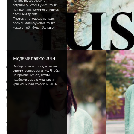
непросто, а съездить
заграницу, чтобы учить язык
на практике, кажется слишком
сложным делом.
Поэтому ты ждешь лучших
времен для изучения языка –
когда у тебя будет больше...
Модные пальто 2014
Снова в школу
Выбор пальто - всегда очень
ответственное занятие. Чтобы
не промахнуться, изучи
подборки самых модных и
Одиннадцатое января - день, не менее т
красивых пальто осени 2014.
бы - после стольких праздничных дней с
будням не так-то просто. К тому же отдых 
Не отчаивайся - и в рабочей жизни масса
труда найдешь, если постараешься. А мо
заскучать, и идешь в школу с радостью?
Впереди - новое полугодие, а это отличн