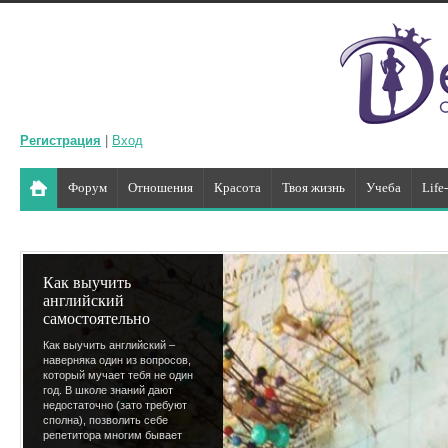
Регистрация
|
Вход
Форум
Отношения
Красота
Твоя жизнь
Учеба
Life
Как выучить
английский
самостоятельно
Как выучить английский –
наверняка один из вопросов,
который мучает тебя не один
год. В школе знаний дают
недостаточно (зато требуют
сполна), позволить себе
репетитора многим бывает