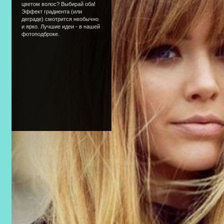
цветом волос? Выбирай оба!
Эффект градиента (или
деграде) смотрится необычно
и ярко. Лучшие идеи - в нашей
фотоподброке.