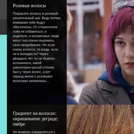
Розовые волосы
Покрасить волосы в розовый -
решительный шаг. Ведь потоки
внимания тебе будут
обеспечены. От стереотипов
Copyright Devic
тоже не избавиться, и
родители, и незнакомые люди
могут постоянно выражать
свое неодобрение. Но если
очень хочется, то когда, если
не в молодости? Через
двадцать лет ты не будешь
вспоминать, какой
равноперно-русый оттенок
был у твоих волос, а вот
период жизни с розовыми
волосами запомнишь...
Градиент на волосах:
окрашивание деграде,
омбре
Не можешь определиться с