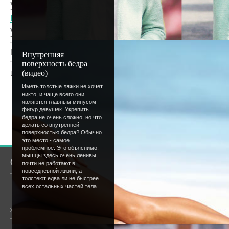
улучшения успеваемости.
"О том, как эт
писали."
Все в твоих руках, нам остаетс
удачи в учебе.:)
Просмотров
: 1200 |
Добавил
:
Lettera
|
Рейтинг
:
Внутренняя
поверхность бедра
(видео)
Всего комментариев
:
0
Иметь толстые ляжки не хочет
Добавлять комментарии могут только
никто, и чаще всего они
являются главным минусом
пользователи.
фигур девушек. Укрепить
бедра не очень сложно, но что
[
Регистрация
|
Вхо
делать со внутренней
поверхностью бедра? Обычно
это место - самое
проблемное. Это объяснимо:
мышцы здесь очень ленивы,
О сайте
Сообщество
почти не работают в
повседневной жизни, а
толстеют едва ли не быстрее
всех остальных частей тела.
Общая информация
Форум
Онлайн всего:
4
Гостей:
4
Пользователей:
0