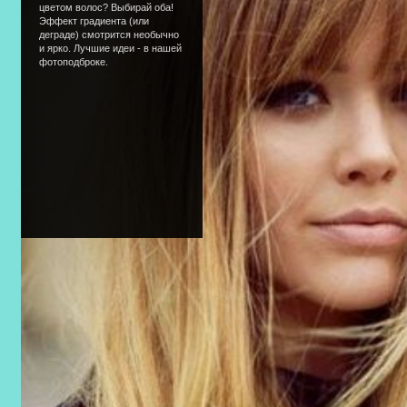
цветом волос? Выбирай оба!
Эффект градиента (или
деграде) смотрится необычно
и ярко. Лучшие идеи - в нашей
фотоподброке.