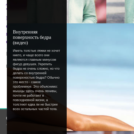
Для лиц честных и чем-то возмущенных - тема
О
"Фи" о работе и устройстве форума можете выска
И - несколько слов о великом и ужасном Рекламн
от нас, а от хостинга. Провисит она день (хотя ес
Внутренняя
вам она сильно-сильно мешает - ждем нескольких
поверхность бедра
ее скрытие.
(видео)
Иметь толстые ляжки не хочет
Просмотров
: 1356 |
Добавил
:
Lettera
|
Рейтинг
:
никто, и чаще всего они
являются главным минусом
фигур девушек. Укрепить
Всего комментариев
:
0
бедра не очень сложно, но что
делать со внутренней
поверхностью бедра? Обычно
Добавлять комментарии могут только
это место - самое
пользователи.
проблемное. Это объяснимо:
мышцы здесь очень ленивы,
[
Регистрация
|
Вхо
почти не работают в
повседневной жизни, а
толстеют едва ли не быстрее
всех остальных частей тела.
О сайте
Сообщество