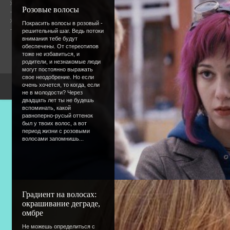
Общая информация
Розовые волосы
Форум
Онлайн всего:
1
Покрасить волосы в розовый -
Гостей:
1
решительный шаг. Ведь потоки
Пользователей:
0
внимания тебе будут
обеспечены. От стереотипов
тоже не избавиться, и
родители, и незнакомые люди
могут постоянно выражать
свое неодобрение. Но если
очень хочется, то когда, если
Copyright Devic
не в молодости? Через
двадцать лет ты не будешь
вспоминать, какой
равноперно-русый оттенок
был у твоих волос, а вот
период жизни с розовыми
волосами запомнишь...
Градиент на волосах:
окрашивание деграде,
омбре
Не можешь определиться с