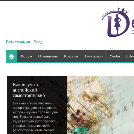
Регистрация
|
Вход
Форум
Отношения
Красота
Твоя жизнь
Учеба
Life
Как выучить
английский
самостоятельно
Как выучить английский –
наверняка один из вопросов,
который мучает тебя не один
год. В школе знаний дают
недостаточно (зато требуют
сполна), позволить себе
репетитора многим бывает