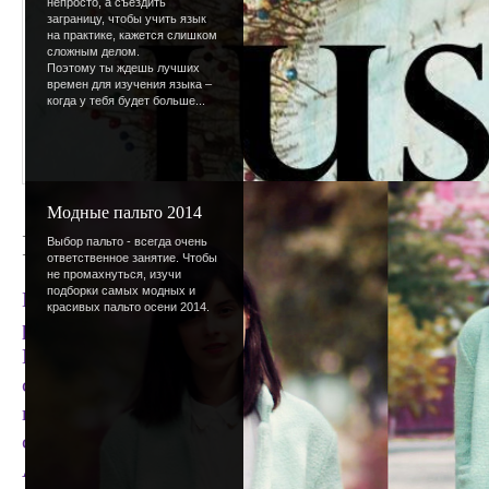
непросто, а съездить
заграницу, чтобы учить язык
на практике, кажется слишком
сложным делом.
Поэтому ты ждешь лучших
времен для изучения языка –
когда у тебя будет больше...
Модные пальто 2014
Вопросы к посетителям
Выбор пальто - всегда очень
ответственное занятие. Чтобы
не промахнуться, изучи
подборки самых модных и
Кажется, вы уже привыкли, что обновлений давно
красивых пальто осени 2014.
расстроитесь, когда узнаете, что нет их и сейчас..
Все дело в том, что все силы идут на создание но
статей и конкурсов. Но как только с дизайном сп
искупим вину - материалов накопилось много, но
скрывают.;)
А к вам несколько вопросов.
Ответить
.