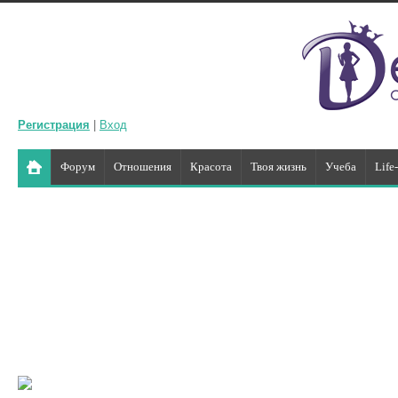
Регистрация
|
Вход
Форум
Отношения
Красота
Твоя жизнь
Учеба
Life