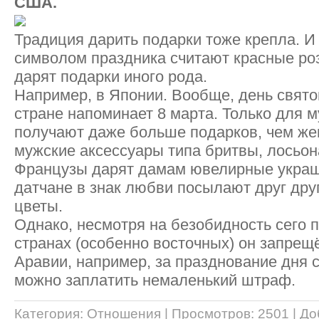
США.
Традиция дарить подарки тоже крепла. 
символом праздника считают красные роз
дарят подарки иного рода.
Например, в Японии. Вообще, день свято
стране напоминает 8 марта. Только для м
получают даже больше подарков, чем ж
мужские аксессуары типа бритвы, лосьо
Французы дарят дамам ювелирные украш
датчане в знак любви посылают друг др
цветы.
Однако, несмотря на безобидность сего п
странах (особенно восточных) он запрещ
Аравии, например, за празднование дня 
можно заплатить немаленький штраф.
Категория
:
Отношения
|
Просмотров
: 2501 |
До