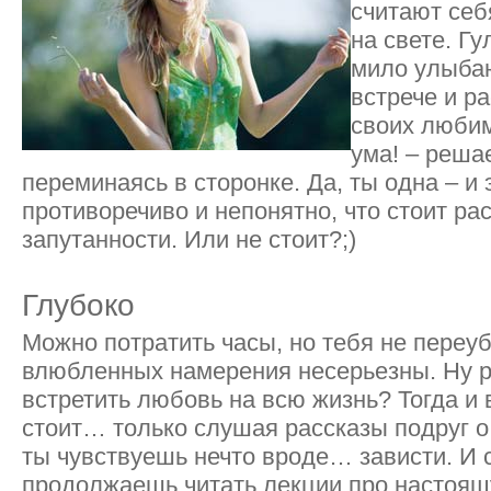
считают се
на свете. Гу
мило улыбаю
встрече и р
своих любим
ума! – реша
переминаясь в сторонке. Да, ты одна – и 
противоречиво и непонятно, что стоит ра
запутанности. Или не стоит?;)
Глубоко
Можно потратить часы, но тебя не переу
влюбленных намерения несерьезны. Ну р
встретить любовь на всю жизнь? Тогда и 
стоит… только слушая рассказы подруг 
ты чувствуешь нечто вроде… зависти. И
продолжаешь читать лекции про настоя