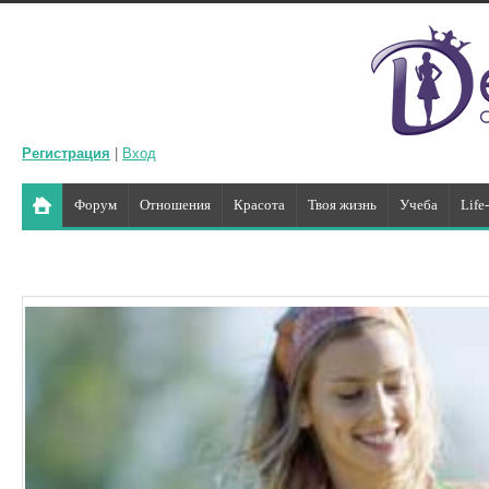
Регистрация
|
Вход
Форум
Отношения
Красота
Твоя жизнь
Учеба
Life