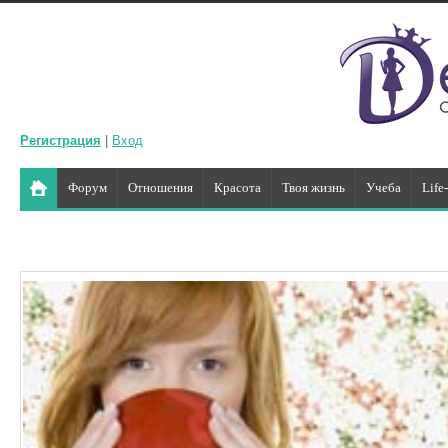
Регистрация
|
Вход
Форум
Отношения
Красота
Твоя жизнь
Учеба
Life