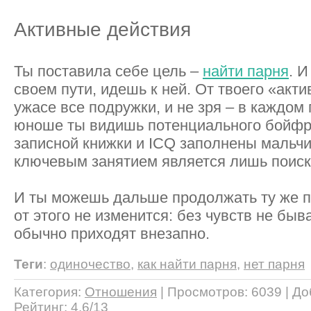
Активные действия
Ты поставила себе цель –
найти парня
. И
своем пути, идешь к ней. От твоего «акти
ужасе все подружки, и не зря – в каждо
юноше ты видишь потенциального бойфре
записной книжки и ICQ заполнены мальч
ключевым занятием является лишь поиск 
И ты можешь дальше продолжать ту же по
от этого не изменится: без чувств не быв
обычно приходят внезапно.
Теги
:
одиночество
,
как найти парня
,
нет парня
Категория
:
Отношения
|
Просмотров
: 6039 |
До
Рейтинг
:
4.6
/
13