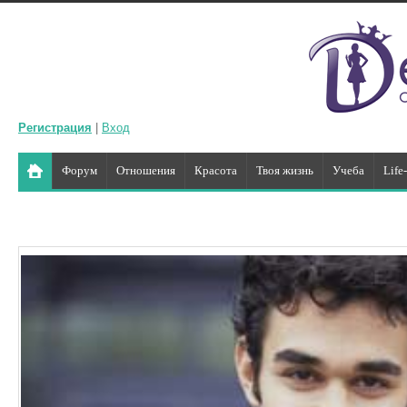
Регистрация
|
Вход
Форум
Отношения
Красота
Твоя жизнь
Учеба
Life