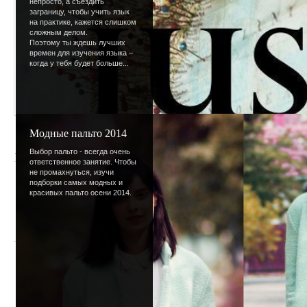
непросто, а съездить
заграницу, чтобы учить язык
на практике, кажется слишком
сложным делом.
Поэтому ты ждешь лучших
времен для изучения языка –
когда у тебя будет больше...
Модные пальто 2014
Главная
»
FAQ
»
Девчоночье
Выбор пальто - всегда очень
ответственное занятие. Чтобы
не промахнуться, изучи
мода
подборки самых модных и
Мой парень
красивых пальто осени 2014.
Любовь...
Подруга или парень?
Что с парнем?
Как мне вылечиться от интернет зависимости? Или всё уже бе
мода
Говорят, что сумку нужно подбирать под 