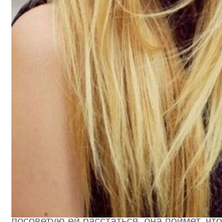
Добавил:
Марина
Подруга или парень?
Девчонки, помогите советом пожалуйста! 
парень, с которым мы очень хорошо сдру
нужен, она им играет, как кошка с мышкой
не встречается, по телефону разговарива
(ее парень) много раз признавался мне, 
надоело, и скоро его терпению придет кон
Мы с ним очень похожи, нам весело и хо
время он со мной встречается чаще, чем 
друзья, а у меня в планах завоевать его 
Марина (моя подруга) много раз спрашива
мне с ним делать? Подскажите, как ей от
посоветую ей расстаться, она поймет, чт