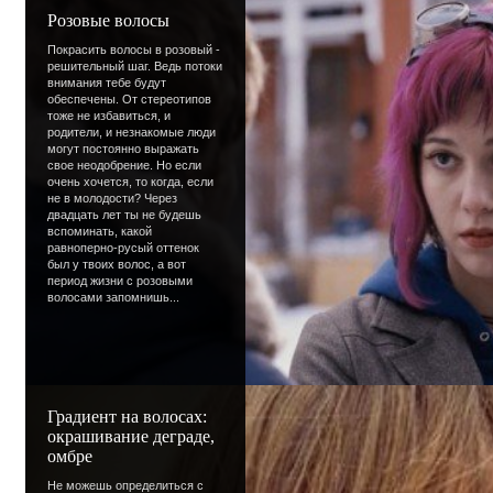
Розовые волосы
Покрасить волосы в розовый -
Ответ:
решительный шаг. Ведь потоки
внимания тебе будут
Ярко одеваться - это не значит надевать
обеспечены. От стереотипов
блестящий топ. Думаю, и твой парень сов
тоже не избавиться, и
родители, и незнакомые люди
Он просто хочет что бы ты выделялась с
могут постоянно выражать
свое неодобрение. Но если
раз ты не любишь яркие цвета, то не стои
очень хочется, то когда, если
не в молодости? Через
одежде, которая тебе не нравится, ты б
двадцать лет ты не будешь
неуверенно, зажиматься, и это абсолютн
вспоминать, какой
равноперно-русый оттенок
жизнь. Что же делать? Есть несколько в
был у твоих волос, а вот
период жизни с розовыми
найти свой цвет, тот который тебе нравит
волосами запомнишь...
сразу несколько таких цветов! Если ты у
вещь тебя действительно украшает, то т
стеснительность ;) Второй вариант - най
ярче тебе помогут не только цвета, но и
Градиент на волосах:
одежды. Можно добавлять несколько ярк
окрашивание деграде,
омбре
сумку, бижутерию.
Не можешь определиться с