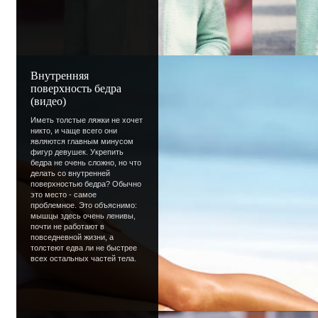
обувь).Обязательно ли это?Что ты об э
Ответ:
Раньше действительно без этого было ни
Внутренняя
а уж мода тем более. Сейчас можно соч
поверхность бедра
(видео)
цвета, и вовсе необязательно чтобы сум
сапогам (ну или наоборот)
Иметь толстые ляжки не хочет
никто, и чаще всего они
Я думаю что это выглядит довольно инте
являются главным минусом
фигур девушек. Укрепить
много мороки с подборкой цвета, фасона, 
бедра не очень сложно, но что
делать со внутренней
Добавил:
АнимашкА
(
fashion
)
поверхностью бедра? Обычно
это место - самое
проблемное. Это объяснимо:
мышцы здесь очень ленивы,
почти не работают в
Мой парень
повседневной жизни, а
толстеют едва ли не быстрее
всех остальных частей тела.
Привет.Понимаешь...Мой парень любит я
одежде),а я нет.Он на меня обижается и 
чтобы я могла и не стеснялась показыват