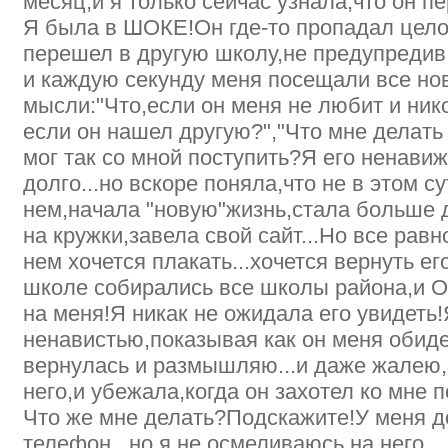
месяц,и я только сейчас узнала,что он п
Я была в ШОКЕ!Он где-то пропадал цело
перешел в другую школу,не предупредив 
и каждую секунду меня посещали все но
мысли:"Что,если он меня не любит и ник
если он нашел другую?","Что мне делать 
мог так со мной поступить?Я его ненавижу
долго...но вскоре поняла,что не в этом су
нем,начала "новую"жизнь,стала больше д
на кружки,завела свой сайт...Но все рав
нем хочется плакать...хочется вернуть его
школе собирались все школы района,и 
на меня!Я никак не ожидала его увидеть!
ненавистью,показывая как он меня обиде
вернулась и размышляю...и даже жалею,
него,и убежала,когда он захотел ко мне п
Что же мне делать?Подскажите!У меня до
телефон...но я не осмеливаюсь на него