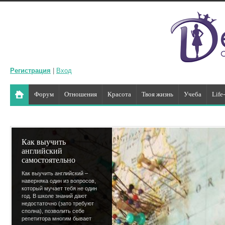
Регистрация
|
Вход
Форум
Отношения
Красота
Твоя жизнь
Учеба
Life
Как выучить
английский
самостоятельно
Как выучить английский –
наверняка один из вопросов,
который мучает тебя не один
год. В школе знаний дают
недостаточно (зато требуют
сполна), позволить себе
репетитора многим бывает