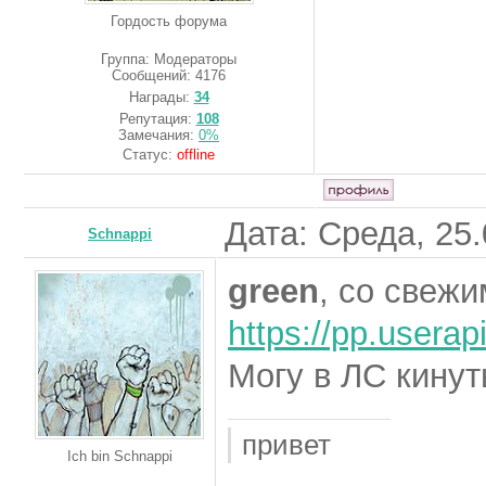
Гордость форума
Группа: Модераторы
Сообщений:
4176
Награды:
34
Репутация:
108
Замечания:
0%
Статус:
offline
Дата: Среда, 25
Schnappi
green
, со свеж
https://pp.user
Могу в ЛС кинут
привет
Ich bin Schnappi