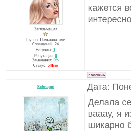
кажется в
интересно
Заглянувшая
Группа: Пользователи
Сообщений:
24
Награды:
1
Репутация:
0
Замечания:
0%
Статус:
offline
Дата: Пон
Schnappi
Делала се
вааау, я 
шикарно 