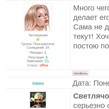
Много чег
делает ег
Сама не д
текут! Хоч
Заглянувшая
постою по
Группа: Пользователи
Сообщений:
24
Награды:
1
Репутация:
0
Замечания:
0%
Статус:
offline
Дата: Пон
Gabana
Светлячо
серьезно 