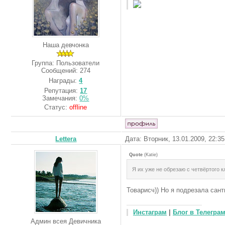
Наша девчонка
Группа: Пользователи
Сообщений:
274
Награды:
4
Репутация:
17
Замечания:
0%
Статус:
offline
Lettera
Дата: Вторник, 13.01.2009, 22:3
Quote
(
Katie
)
Я их уже не обрезаю с четвёртого к
Товарисч)) Но я подрезала сан
Инстаграм
|
Блог в Телегра
Админ всея Девичника