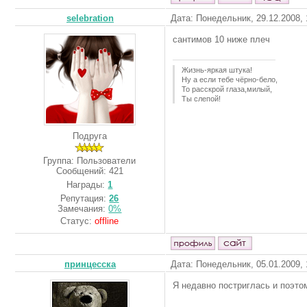
selebration
Дата: Понедельник, 29.12.2008,
сантимов 10 ниже плеч
Жизнь-яркая штука!
Ну а если тебе чёрно-бело,
То расскрой глаза,милый,
Ты слепой!
Подруга
Группа: Пользователи
Сообщений:
421
Награды:
1
Репутация:
26
Замечания:
0%
Статус:
offline
принцесска
Дата: Понедельник, 05.01.2009,
Я недавно постриглась и поэто