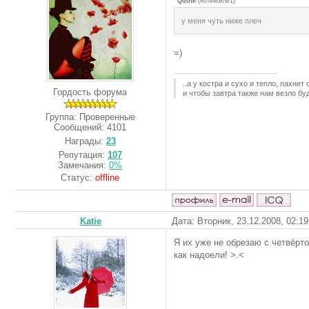
Quote
(
Котёнок№1
)
у меня чуть ниже плеч
=)
..а у костра и сухо и тепло, пахнет
Гордость форума
и чтобы завтра также нам везло буд
Группа: Проверенные
Сообщений:
4101
Награды:
23
Репутация:
107
Замечания:
0%
Статус:
offline
Katie
Дата: Вторник, 23.12.2008, 02:1
Я их уже не обрезаю с четвёрт
как надоели! >.<