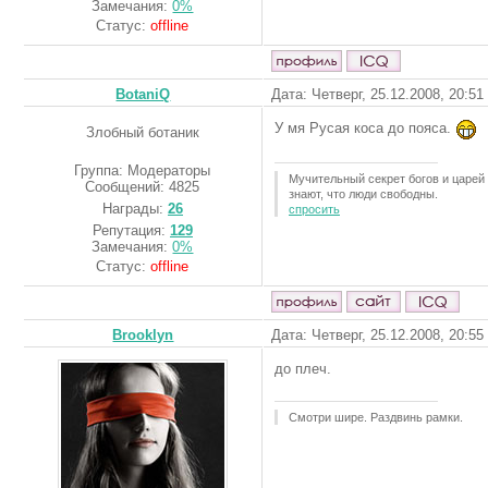
Замечания:
0%
Статус:
offline
BotaniQ
Дата: Четверг, 25.12.2008, 20:5
У мя Русая коса до пояса.
Злобный ботаник
Группа: Модераторы
Мучительный секрет богов и царей 
Сообщений:
4825
знают, что люди свободны.
Награды:
26
спросить
Репутация:
129
Замечания:
0%
Статус:
offline
Brooklyn
Дата: Четверг, 25.12.2008, 20:5
до плеч.
Смотри шире. Раздвинь рамки.