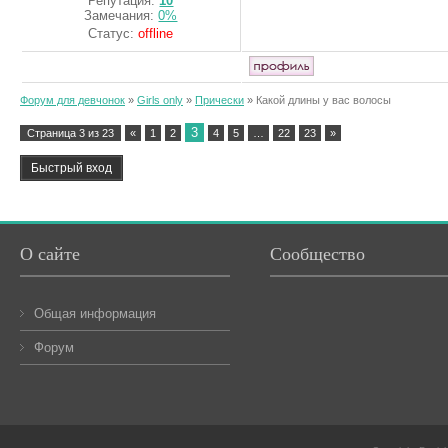
Репутация:
10
Замечания:
0%
Статус:
offline
Форум для девчонок
»
Girls only
»
Прически
»
Какой длины у вас волосы
3
Страница
3
из
23
«
1
2
4
5
…
22
23
»
О сайте
Сообщество
Общая информация
Форум