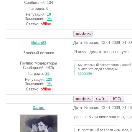
Сообщений:
104
Награды:
0
Репутация:
10
Замечания:
0%
Статус:
offline
BotaniQ
Дата: Вторник, 13.01.2009, 21:0
Я хочу сделать концы полумес
Злобный ботаник
Группа: Модераторы
Мучительный секрет богов и царей 
Сообщений:
4825
знают, что люди свободны.
спросить
Награды:
26
Репутация:
129
Замечания:
0%
Статус:
offline
Хавин
Дата: Вторник, 13.01.2009, 21:2
раньше были ниже задницы, ща о
И, застывший без воли и смысла, ч