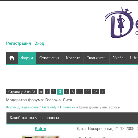
Регистрация
|
Вход
Форум
Отношения
Красота
Твоя жизнь
Учеба
Life
3
Страница
3
из
23
«
1
2
4
5
…
22
23
»
Модератор форума:
Госпожа_Лиса
Форум для девчонок
»
Girls only
»
Прически
»
Какой длины у вас волосы
Какой длины у вас волосы
Katrin
Дата: Воскресенье, 21.12.2008,