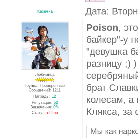
Дата: Вторн
Казачка
Poison
, эт
байкер"-у н
"девушка б
разницу ;) 
серебряный
Любимица
брат Славк
Группа: Проверенные
Сообщений:
1211
Награды:
12
колесам, а 
Репутация:
52
Замечания:
0%
Клякса, за 
Статус:
offline
Мы как нарк