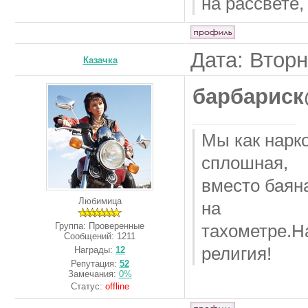
на рассвете,
Дата: Вторн
Казачка
барбарис
Мы как нарк
сплошная,
вместо баян
Любимица
на
Группа: Проверенные
тахометре.Н
Сообщений:
1211
религия!
Награды:
12
Репутация:
52
Замечания:
0%
Статус:
offline