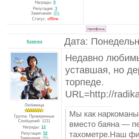
Награды:
0
Репутация:
3
Замечания:
0%
Статус:
offline
Дата: Понедельн
Казачка
Недавно любимы
уставшая, но де
торпеде.
URL=http://radi
Любимица
Мы как наркоманы,
Группа: Проверенные
Сообщений:
1211
вместо баяна — пе
Награды:
12
тахометре.Наш фин
Репутация:
52
Замечания:
0%