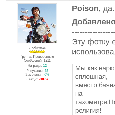
Poison
, да.
Добавлен
----------------
Эту фотку 
Любимица
использовал
Группа: Проверенные
Сообщений:
1211
Награды:
12
Мы как нарк
Репутация:
52
Замечания:
0%
сплошная,
Статус:
offline
вместо баян
на
тахометре.Н
религия!