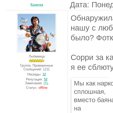
Дата: Понед
Казачка
Обнаружила
нашу с люб
было? Фотк
Сорри за ка
Любимица
я ее сблют
Группа: Проверенные
Сообщений:
1211
Награды:
12
Репутация:
52
Мы как нарк
Замечания:
0%
Статус:
offline
сплошная,
вместо баян
на