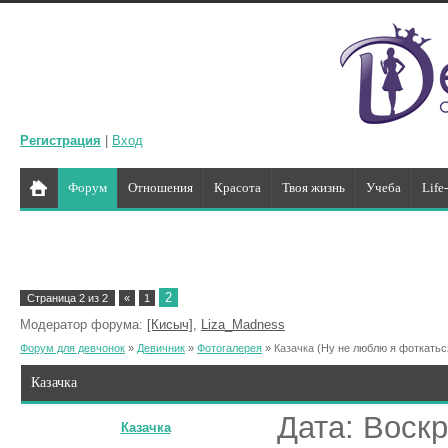
Регистрация
|
Вход
Форум
Отношения
Красота
Твоя жизнь
Учеба
Life
2
Страница
2
из
2
«
1
Модератор форума:
[Кисыч]
,
Liza_Madness
Форум для девчонок
»
Девичник
»
Фотогалерея
»
Казачка
(Ну не люблю я фоткаться
Казачка
Дата: Воскр
Казачка