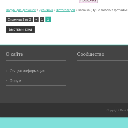
Форум для девчонок
»
Девичник
»
Фотогалерея
»
Казачка
(Ну не люблю я фоткаться
2
Страница
2
из
2
«
1
О сайте
Сообщество
Общая информация
Форум
Copyright Devic