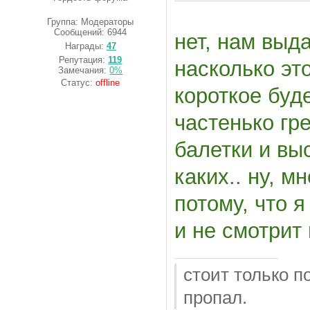
Группа: Модераторы
Сообщений:
6944
нет, нам выд
Награды:
47
Репутация:
119
насколько это
Замечания:
0%
Статус:
offline
короткое буде
частенько гр
балетки и вы
каких.. ну, м
потому, что я
и не смотрит
стоит только п
пропал.