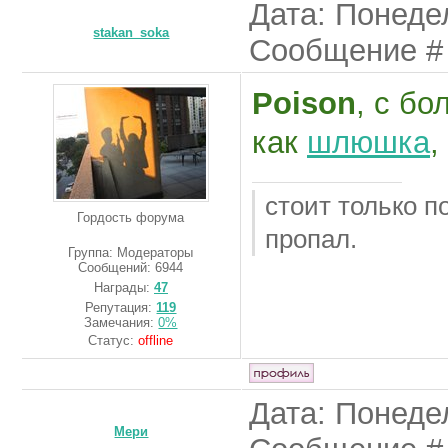
Дата: Понедел
stakan_soka
Сообщение 
Poison
, с б
как
шлюшка
,
стоит только п
Гордость форума
пропал.
Группа: Модераторы
Сообщений:
6944
Награды:
47
Репутация:
119
Замечания:
0%
Статус:
offline
Дата: Понедел
Мери