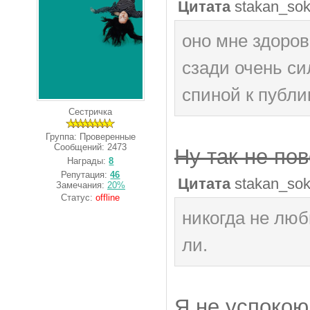
Цитата
stakan_so
оно мне здоров
сзади очень си
спиной к публи
Сестричка
Группа: Проверенные
Сообщений:
2473
Ну так не по
Награды:
8
Репутация:
46
Цитата
stakan_so
Замечания:
20%
Статус:
offline
никогда не люб
ли.
Я не успокою