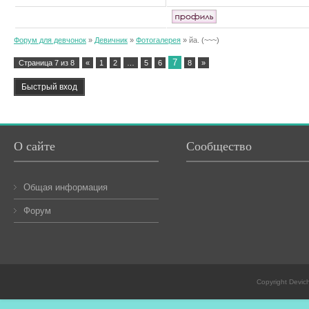
Форум для девчонок
»
Девичник
»
Фотогалерея
»
йа.
(~~~)
7
Страница
7
из
8
«
1
2
…
5
6
8
»
О сайте
Сообщество
Общая информация
Форум
Copyright Devic