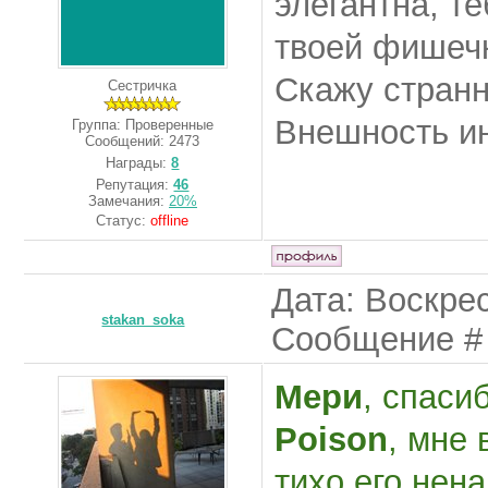
элегантна, т
твоей фишеч
Скажу странн
Сестричка
Внешность ин
Группа: Проверенные
Сообщений:
2473
Награды:
8
Репутация:
46
Замечания:
20%
Статус:
offline
Дата: Воскрес
stakan_soka
Сообщение 
Мери
, спаси
Poison
, мне 
тихо его нен