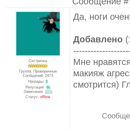
Сообщение 
Да, ноги оче
Добавлено
(
-------------------
Мне нравятся
Сестричка
макияж агрес
Группа: Проверенные
Сообщений:
2473
Награды:
8
смотрится) Гл
Репутация:
46
Замечания:
20%
Статус:
offline
Сообще