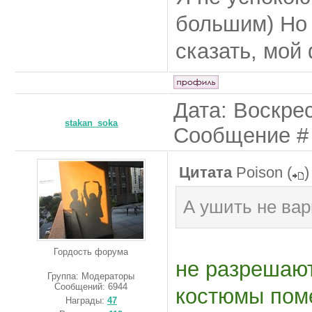
большим) Но
сказать, мой
Дата: Воскрес
stakan_soka
Сообщение 
Цитата
Poison
(
)
А ушить не ва
Гордость форума
не разрешают
Группа: Модераторы
Сообщений:
6944
костюмы поме
Награды:
47