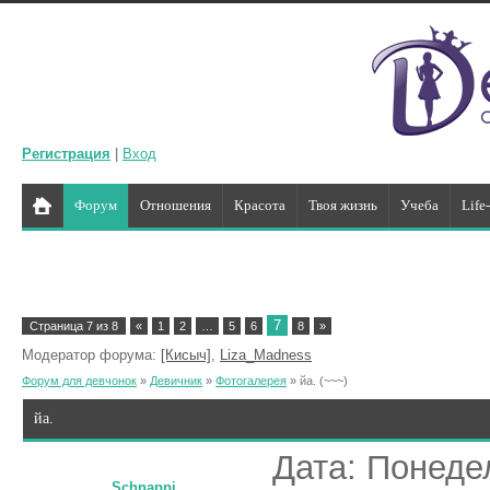
Регистрация
|
Вход
Форум
Отношения
Красота
Твоя жизнь
Учеба
Life
7
Страница
7
из
8
«
1
2
…
5
6
8
»
Модератор форума:
[Кисыч]
,
Liza_Madness
Форум для девчонок
»
Девичник
»
Фотогалерея
»
йа.
(~~~)
йа.
Дата: Понедел
Schnappi