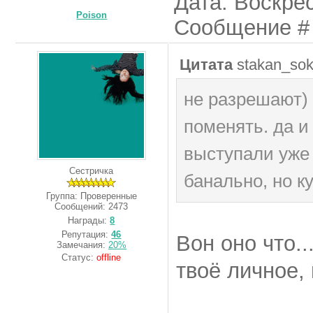
Дата: Воскрес
Poison
Сообщение 
Цитата
stakan_so
не разрешают)
поменять. да и
выступали уже 
Сестричка
банально, но к
Группа: Проверенные
Сообщений:
2473
Награды:
8
Репутация:
46
Вон оно что..
Замечания:
20%
Статус:
offline
твоё личное,