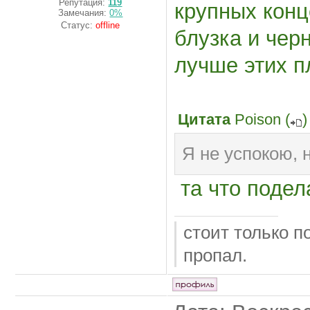
Репутация:
119
крупных конц
Замечания:
0%
Статус:
offline
блузка и чер
лучше этих п
Цитата
Poison
(
)
Я не успокою, 
та что подела
стоит только п
пропал.