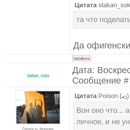
Цитата
stakan_so
та что поделать
Да офигенски
Дата: Воскрес
stakan_soka
Сообщение 
Цитата
Poison
(
)
Вон оно что... 
личное, и не у
Гордость форума