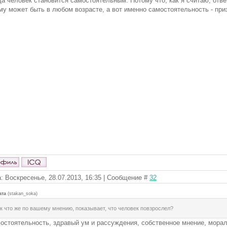
да человек становится самостоятельным. Потому что, как я считаю, отв
му может быть в любом возрасте, а вот именно самостоятельность - при
: Воскресенье, 28.07.2013, 16:35 | Сообщение #
32
ата
(
stakan_soka
)
к что же по вашему мнению, показывает, что человек повзрослел?
остоятельность, здравый ум и рассуждения, собственное мнение, морал