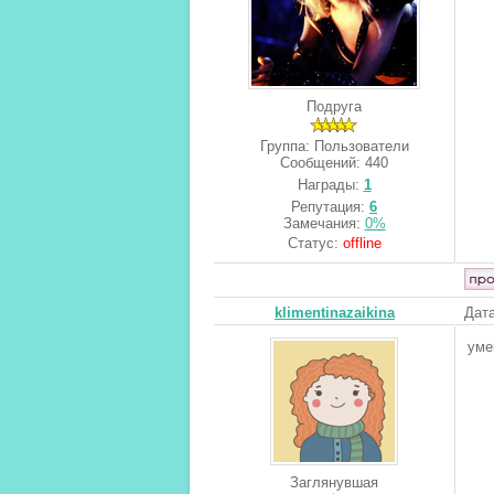
Подруга
Группа: Пользователи
Сообщений:
440
Награды:
1
Репутация:
6
Замечания:
0%
Статус:
offline
klimentinazaikina
Дата
уме
Заглянувшая