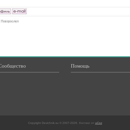
Повзрослел
Сообщество
Помощь
Copyright Devichnik.su © 2007-2026
.
Хостинг от
uCoz