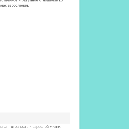
етственное и разумное отношение ко
знак взросления.
ьная готовность к взрослой жизни.