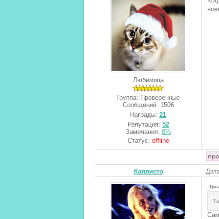
Ког
все
Любимица
Группа: Проверенные
Сообщений:
1506
Награды:
21
Репутация:
52
Замечания:
0%
Статус:
offline
Каллисто
Дата
Цит
Та
Сам