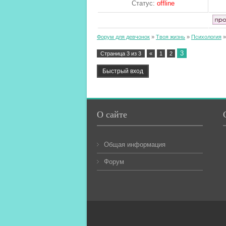
Статус:
offline
Форум для девчонок
»
Твоя жизнь
»
Психология
»
3
Страница
3
из
3
«
1
2
О сайте
Общая информация
Форум