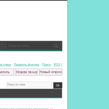
астники
·
Правила форума
·
Поиск
·
RSS
]