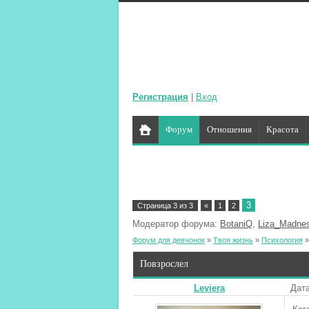
Регистрация
|
Вход
Форум
Отношения
Красота
3
Страница
3
из
3
«
1
2
Модератор форума:
BotaniQ
,
Liza_Madne
Форум для девчонок
»
Твоя жизнь
»
Психология
»
Повзрослел
Leviera
Дата