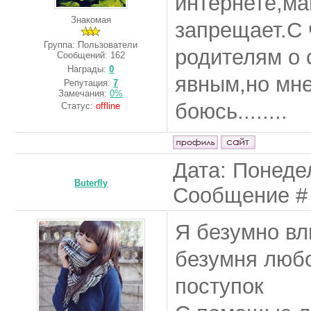
интернете,ма
Знакомая
запрещает.С 
Группа: Пользователи
родителям о с
Сообщений:
162
Награды:
0
явным,но мне
Репутация:
7
Замечания:
0%
боюсь........
Статус:
offline
Дата: Понедел
Buterfly
Сообщение 
Я безумно вл
безумня любо
поступок