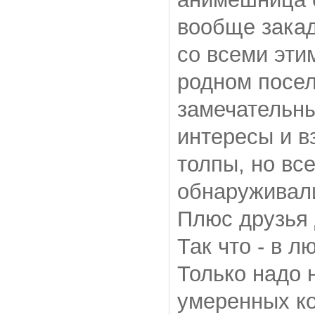
вообще закад
со всеми эти
родном посе
замечательн
интересы и в
толпы, но вс
обнаруживали
Плюс друзья 
Так что - в л
Только надо 
умеренных ко