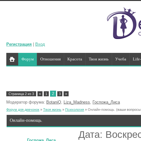
Регистрация
|
Вход
Форум
Отношения
Красота
Твоя жизнь
Учеба
Life
2
Страница
2
из
3
«
1
3
»
Модератор форума:
BotaniQ
,
Liza_Madness
,
Госпожа_Лиса
Форум для девчонок
»
Твоя жизнь
»
Психология
»
Онлайн-помощь.
(ваши вопросы
Онлайн-помощь.
Дата: Воскрес
Госпожа_Лиса