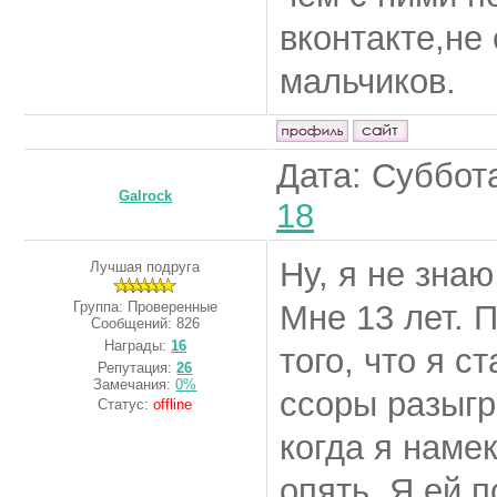
вконтакте,не
мальчиков.
Дата: Суббота
Galrock
18
Ну, я не знаю
Лучшая подруга
Группа: Проверенные
Мне 13 лет. 
Сообщений:
826
Награды:
16
того, что я с
Репутация:
26
Замечания:
0%
ссоры разыгр
Статус:
offline
когда я наме
опять. Я ей п