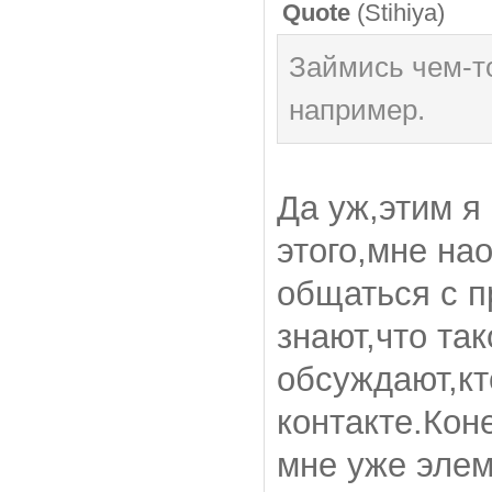
Quote
(
Stihiya
)
Займись чем-то
например.
Да уж,этим я
этого,мне на
общаться с 
знают,что та
обсуждают,кто
контакте.Коне
мне уже элем