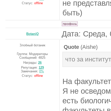
не представл
Статус:
offline
быть)
Дата: Среда, 
BotaniQ
Злобный ботаник
Quote
(
Aishe
)
Группа: Модераторы
что за институ
Сообщений:
4825
Награды:
26
Репутация:
129
Замечания:
0%
Статус:
offline
На факультет
Я не осведом
есть биологи
факультеты в