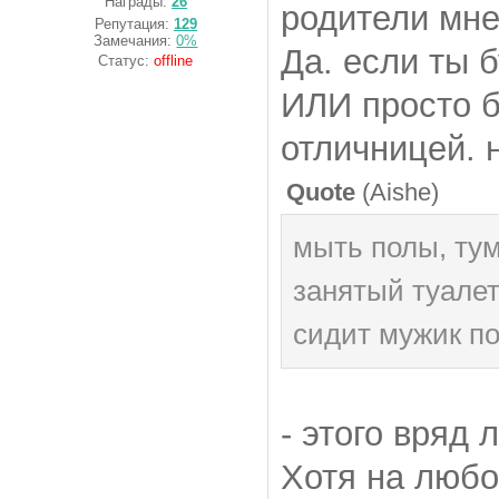
Награды:
26
родители мне 
Репутация:
129
Замечания:
0%
Да. если ты 
Статус:
offline
ИЛИ просто б
отличницей. 
Quote
(
Aishe
)
мыть полы, тум
занятый туалет
сидит мужик по
- этого вряд 
Хотя на любо