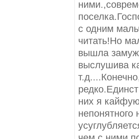
ними.,совре
поселка.Госп
с одним маль
читать!Но ма
вышла замуж 
выслушива ка
т.д....Конеч
редко.Единс
них я кайфую
непонятного 
усуглубляетс
чем с ними п