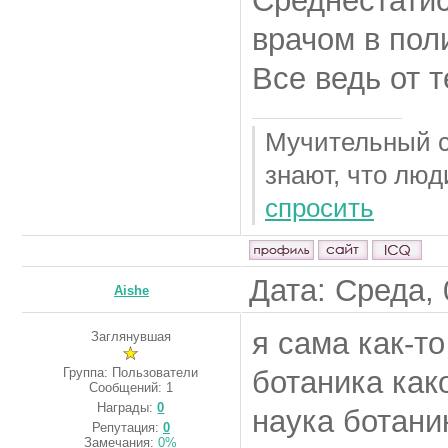
Среднестати
врачом в пол
Все ведь от т
Мучительный се
знают, что люд
спросить
Дата: Среда, 
Aishe
я сама как-т
Заглянувшая
Группа: Пользователи
ботаника как
Сообщений:
1
Награды:
0
наука ботани
Репутация:
0
Замечания:
0%