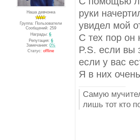
С помощью ле
руки начерти
Наша девчонка
увидел мой о
Группа: Пользователи
Сообщений:
259
Награды:
6
С тех пор он
Репутация:
6
Замечания:
0%
P.S. если вы 
Статус:
offline
если у вас е
Я в них очен
Самую мучител
лишь тот кто п