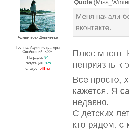
Quote
(
Miss_Winte
Меня начали б
вконтакте.
Админ всея Девичника
Группа: Администраторы
Плюс много. 
Сообщений:
5994
Награды:
84
неприязнь к 
Репутация:
325
Статус:
offline
Все просто, х
кажется. Я с
недавно.
С детских лет
кто рядом, с