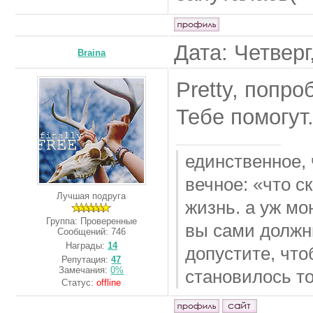
Дата: Четверг
Вrainа
Pretty, попро
Тебе помогут.
единственное, 
вечное: «что с
Лучшая подруга
жизнь. а уж мо
Группа: Проверенные
вы сами должн
Сообщений:
746
Награды:
14
допустите, чт
Репутация:
47
Замечания:
0%
становилось то
Статус:
offline