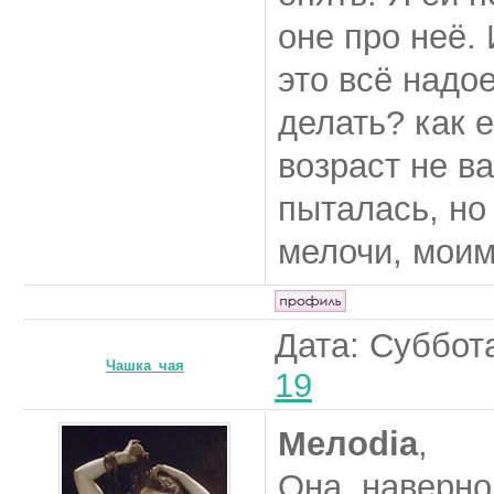
оне про неё.
это всё надое
делать? как 
возраст не в
пыталась, но
мелочи, моим
Дата: Суббота
Чашка_чая
19
Мелоdia
,
Она, наверно