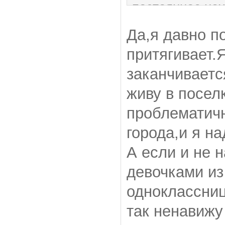
постоянное на
Обобщая все э
Да,я давно п
- не думай, чт
притягивает.
заканчивается.
заканчиваетс
чем-то интерес
живу в поселк
например. Тогд
проблематич
больше времен
города,и я н
притягивают.
А если и не н
девочками из
одноклассниц
так ненавижу