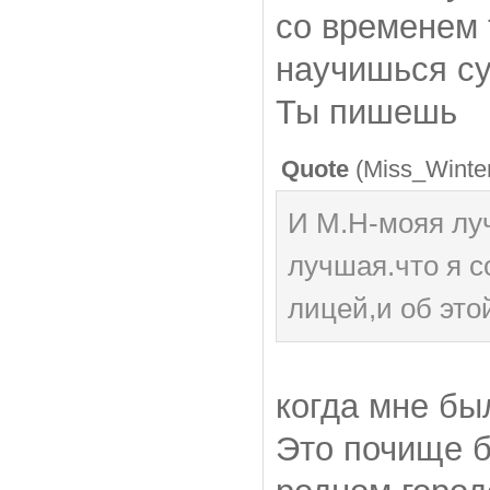
со временем 
научишься су
Ты пишешь
Quote
(
Miss_Winte
И М.Н-мояя луч
лучшая.что я 
лицей,и об это
когда мне бы
Это почище б