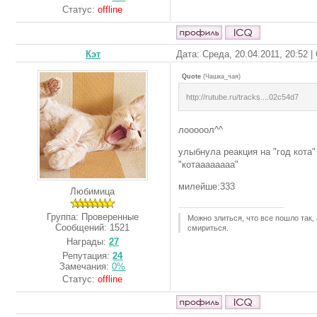
Статус:
offline
Кэт
Дата: Среда, 20.04.2011, 20:52 
Quote
(
Чашка_чая
)
http://rutube.ru/tracks....02c54d7
лооооол^^
улыбнула реакция на "год кота"
"котаааааааа"
милейше:333
Любимица
Группа: Проверенные
Можно злиться, что все пошло так,
Сообщений:
1521
смириться.
Награды:
27
Репутация:
24
Замечания:
0%
Статус:
offline