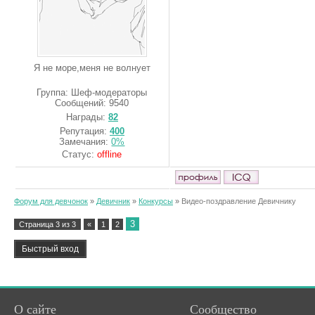
Я не море,меня не волнует
Группа: Шеф-модераторы
Сообщений:
9540
Награды:
82
Репутация:
400
Замечания:
0%
Статус:
offline
Форум для девчонок
»
Девичник
»
Конкурсы
»
Видео-поздравление Девичнику
3
Страница
3
из
3
«
1
2
О сайте
Сообщество