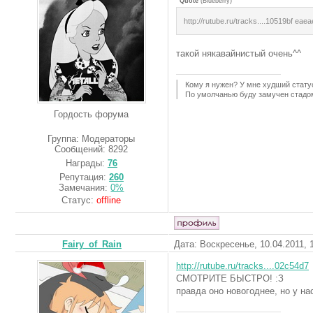
Quote
(
Blueberry
)
http://rutube.ru/tracks....10519bf еаеа
такой някавайнистый очень^^
Кому я нужен? У мне худший стату
По умолчанью буду замучен стадо
Гордость форума
Группа: Модераторы
Сообщений:
8292
Награды:
76
Репутация:
260
Замечания:
0%
Статус:
offline
Fairy_of_Rain
Дата: Воскресенье, 10.04.2011,
http://rutube.ru/tracks....02c54d7
СМОТРИТЕ БЫСТРО! :З
правда оно новогоднее, но у на