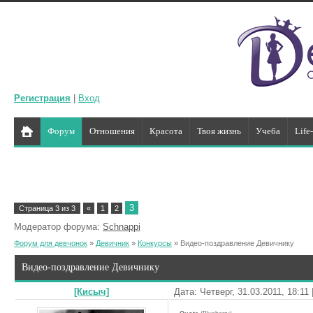
Регистрация
|
Вход
Форум
Отношения
Красота
Твоя жизнь
Учеба
Life
3
Страница
3
из
3
«
1
2
Модератор форума:
Schnappi
Форум для девчонок
»
Девичник
»
Конкурсы
»
Видео-поздравление Девичнику
Видео-поздравление Девичнику
[Кисыч]
Дата: Четверг, 31.03.2011, 18:1