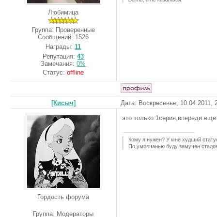
Любимица
Группа: Проверенные
Сообщений:
1526
Награды:
11
Репутация:
43
Замечания:
0%
Статус:
offline
[Кисыч]
Дата: Воскресенье, 10.04.2011,
это только 1серия,впереди еще
Кому я нужен? У мне худший стату
По умолчанью буду замучен стадо
Гордость форума
Группа: Модераторы