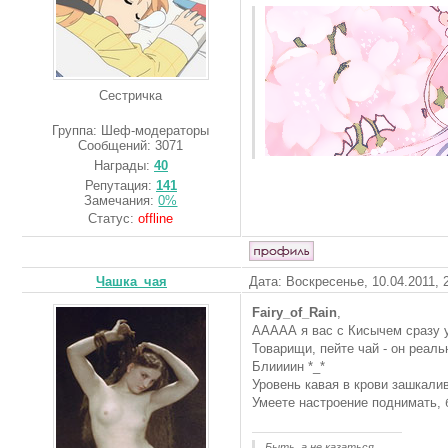
Сестричка
Группа: Шеф-модераторы
Сообщений:
3071
Награды:
40
Репутация:
141
Замечания:
0%
Статус:
offline
Чашка_чая
Дата: Воскресенье, 10.04.2011,
Fairy_of_Rain
,
ААААА я вас с Кисычем сразу уз
Товарищи, пейте чай - он реаль
Блиииин *_*
Уровень кавая в крови зашкалива
Умеете настроение поднимать, б
Быть, а не казаться.