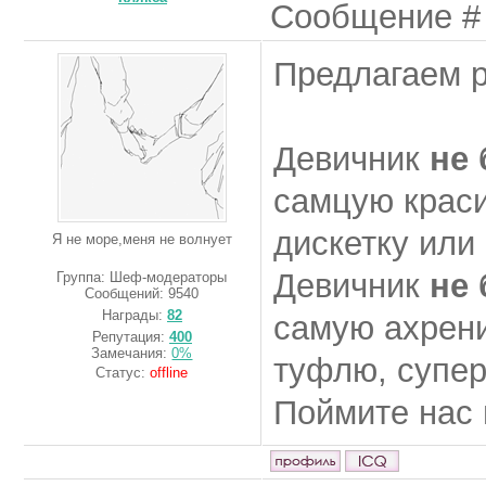
Сообщение 
Предлагаем р
Девичник
не 
самцую краси
дискетку или
Я не море,меня не волнует
Девичник
не 
Группа: Шеф-модераторы
Сообщений:
9540
Награды:
82
самую ахрен
Репутация:
400
Замечания:
0%
туфлю, супер
Статус:
offline
Поймите нас 