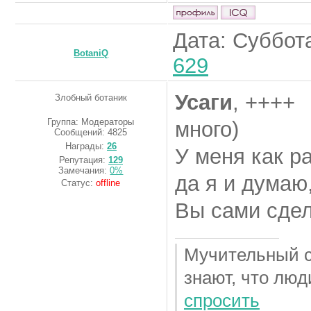
Дата: Суббота
BotaniQ
629
Усаги
, ++++
Злобный ботаник
Группа: Модераторы
много)
Сообщений:
4825
Награды:
26
У меня как р
Репутация:
129
Замечания:
0%
да я и думаю,
Статус:
offline
Вы сами сдел
Мучительный се
знают, что люд
спросить