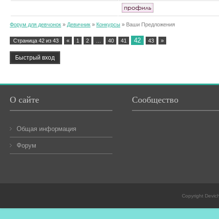
Форум для девчонок
»
Девичник
»
Конкурсы
»
Ваши Предложения
42
Страница
42
из
43
«
1
2
…
40
41
43
»
О сайте
Сообщество
Общая информация
Форум
Copyright Devic