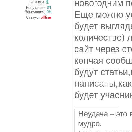
новогодним п
Награды:
6
Репутация:
24
Еще можно ус
Замечания:
0%
Статус:
offline
будет выгляд
количество) 
сайт через ст
кончая сооб
будут статьи
написаны,как
будет учасник
Неудача – это 
мудро.