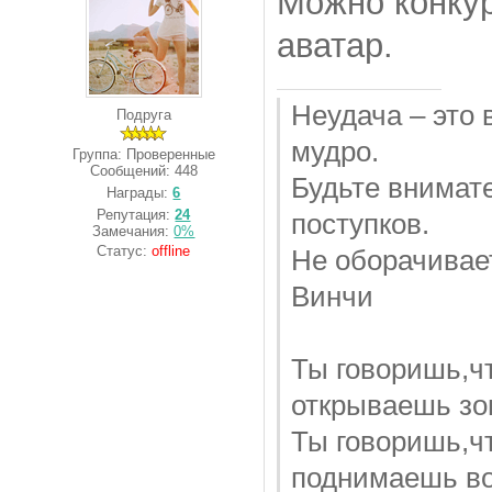
Можно конкур
аватар.
Неудача – это 
Подруга
мудро.
Группа: Проверенные
Сообщений:
448
Будьте внимат
Награды:
6
Репутация:
24
поступков.
Замечания:
0%
Статус:
offline
Не оборачивает
Винчи
Ты говоришь,чт
открываешь зо
Ты говоришь,чт
поднимаешь во