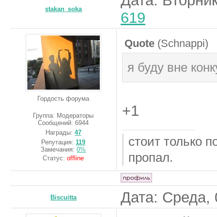
Дата: Вторник
stakan_soka
619
Quote
(
Schnappi
)
я буду вне кон
Гордость форума
+1
Группа: Модераторы
Сообщений:
6944
Награды:
47
стоит только п
Репутация:
119
Замечания:
0%
пропал.
Статус:
offline
Дата: Среда, 
Biscuitta