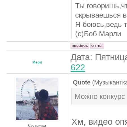
Ты говоришь,чт
скрываешься в
Я боюсь,ведь 
(с)Боб Марли
Дата: Пятница
Мери
622
Quote
(
Музыкантк
Можно конкурс
Хм, видео оп
Сестричка