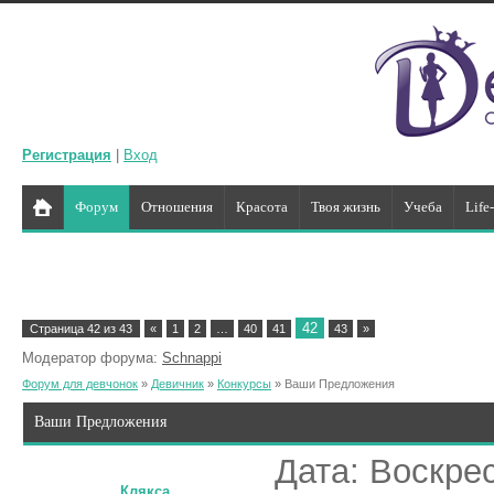
Регистрация
|
Вход
Форум
Отношения
Красота
Твоя жизнь
Учеба
Life
42
Страница
42
из
43
«
1
2
…
40
41
43
»
Модератор форума:
Schnappi
Форум для девчонок
»
Девичник
»
Конкурсы
»
Ваши Предложения
Ваши Предложения
Дата: Воскрес
Клякса