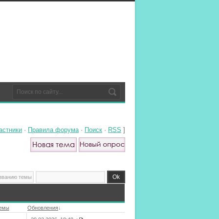
астники
·
Правила форума
·
Поиск
·
RSS
]
темы
Обновления
↓