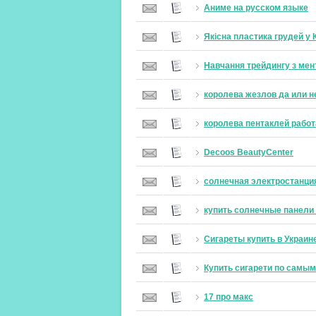
Аниме на русском языке
Якісна пластика грудей у ​​
Навчання трейдингу з ме
королева жезлов да или н
королева пентаклей работ
Decoos ​​BeautyCenter
солнечная электростанция
купить солнечные панели
Сигареты купить в Украин
Купить сигарети по самым
17 про макс