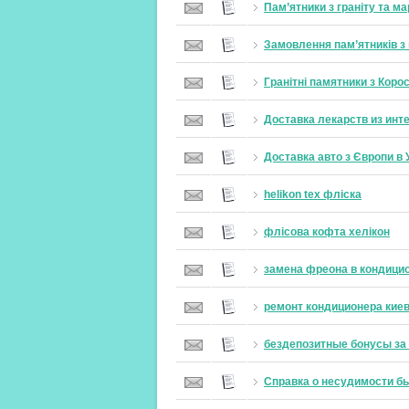
Пам’ятники з граніту та ма
Замовлення пам’ятників з 
Гранітні памятники з Кор
Доставка лекарств из инт
Доставка авто з Європи в 
helikon tex фліска
флісова кофта хелікон
замена фреона в кондици
ремонт кондиционера кие
бездепозитные бонусы за
Справка о несудимости б