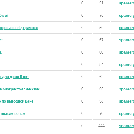
0
51
spamer
0
76
spamer
Києві
0
59
spamer
нторською підтримкою
0
67
spamer
ет
0
60
spamer
а
0
54
spamer
0
62
spamer
 для дома 5 квт
0
65
spamer
 монокристаллические
0
58
spamer
е по выгодной цене
0
70
spamer
 низким ценам
0
444
spamer