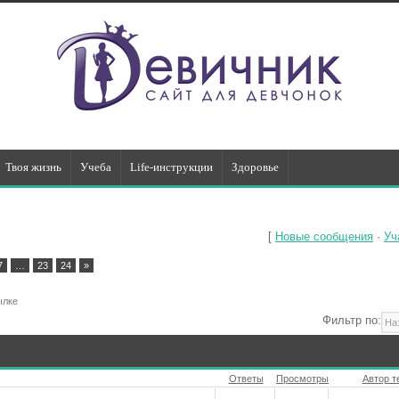
Твоя жизнь
Учеба
Life-инструкции
Здоровье
[
Новые сообщения
·
Уч
7
…
23
24
»
ылке
Фильтр по:
Ответы
Просмотры
Автор 