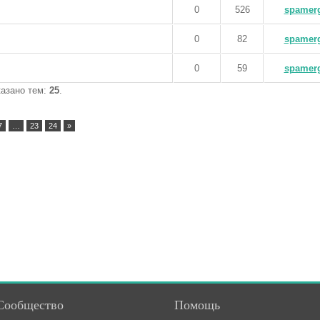
0
526
spamer
0
82
spamer
0
59
spamer
казано тем:
25
.
7
…
23
24
»
Сообщество
Помощь