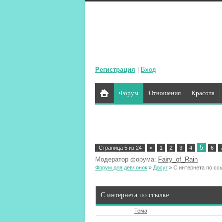
Регистрация
|
Вход
Форум
Отношения
Красота
5
Страница
5
из
24
«
1
2
3
4
6
Модератор форума:
Fairy_of_Rain
Форум для девчонок
»
Досуг
»
С интернета по сс
С интернета по ссылке
Тема