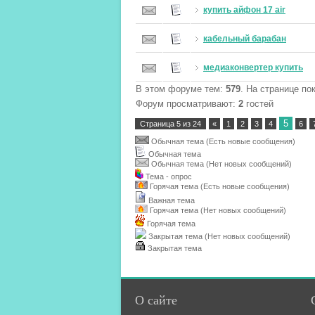
купить айфон 17 air
кабельный барабан
медиаконвертер купить
В этом форуме тем:
579
. На странице по
Форум просматривают:
2
гостей
5
Страница
5
из
24
«
1
2
3
4
6
Обычная тема (Есть новые сообщения)
Обычная тема
Обычная тема (Нет новых сообщений)
Тема - опрос
Горячая тема (Есть новые сообщения)
Важная тема
Горячая тема (Нет новых сообщений)
Горячая тема
Закрытая тема (Нет новых сообщений)
Закрытая тема
О сайте