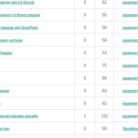
0
62
spamer
рмуру від LV-Granit
0
55
spamer
граніту в Коростишеві
0
56
spamer
остишева від GranPam
0
58
spamer
ернет-аптеки
0
53
spamer
Україну
0
75
spamer
0
69
spamer
0
63
spamer
онере
0
62
spamer
в
1
152
spamer
 регистрацию онлайн
0
55
lkoskin
ыстро