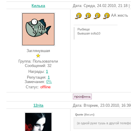
Килька
Дата: Среда, 24.02.2010, 21:18 
АА жесть
Рыбище
Бывшая sofa10
Заглянувшая
Группа: Пользователи
Сообщений:
32
Награды:
1
Репутация:
1
Замечания:
0%
Статус:
offline
12rita
Дата: Вторник, 23.03.2010, 16:3
Quote
(
|Кисыч|
)
(в одной руке тушь в другой телефо