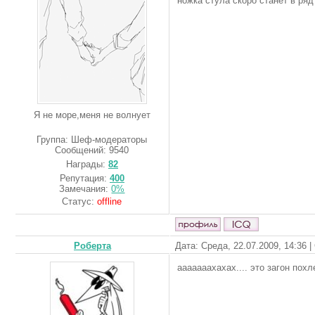
ножка стула скоро станет в ряд
Я не море,меня не волнует
Группа: Шеф-модераторы
Сообщений:
9540
Награды:
82
Репутация:
400
Замечания:
0%
Статус:
offline
Роберта
Дата: Среда, 22.07.2009, 14:36 
ааааааахахах.... это загон пох