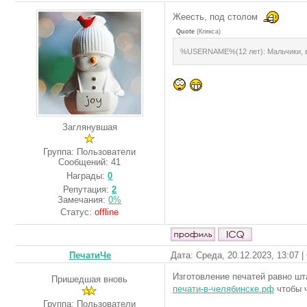
Жеесть, под столом
Quote
(
Клякса
)
%USERNAME%(12 лет): Мальчики, ве
Заглянувшая
Группа: Пользователи
Сообщений:
41
Награды:
0
Репутация:
2
Замечания:
0%
Статус:
offline
ПечатиЧе
Дата: Среда, 20.12.2023, 13:07 
Изготовление печатей равно шт
Пришедшая вновь
печати-в-челябинске.рф
чтобы 
Группа: Пользователи