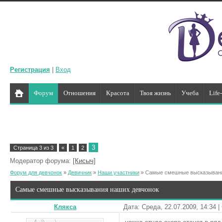
Регистрация
|
Вход
Форум
Отношения
Красота
Твоя жизнь
Учеба
Life
3
Страница
3
из
3
«
1
2
Модератор форума:
[Кисыч]
Форум для девчонок
»
Девичник
»
Наши участники
»
Самые смешные высказывани
Самые смешные высказывания наших девчонок
Клякса
Дата: Среда, 22.07.2009, 14:34 