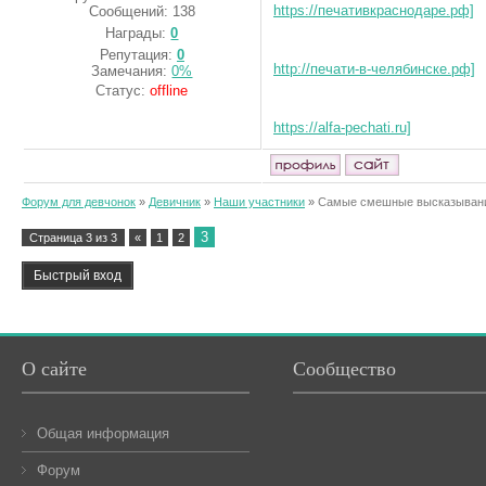
https://печативкраснодаре.рф]
Сообщений:
138
Награды:
0
Репутация:
0
http://печати-в-челябинске.рф]
Замечания:
0%
Статус:
offline
https://alfa-pechati.ru]
Форум для девчонок
»
Девичник
»
Наши участники
»
Самые смешные высказывани
3
Страница
3
из
3
«
1
2
О сайте
Сообщество
Общая информация
Форум