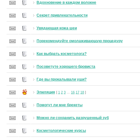
Вдохновение в каждом волокне
Секрет привлекательности
Увядающая кожа шеи
Порекомендуйте омолаживающую процедуру
Как выбрать косметолога?
Посоветуте хорошего бровиста
Где вы прокалывали уши?
Эпиляция
[
1
2
3
…
16
17
18
]
Помогут ли мне брекеты
Можно ли сохранить разрушенный зуб
Косметологические курсы