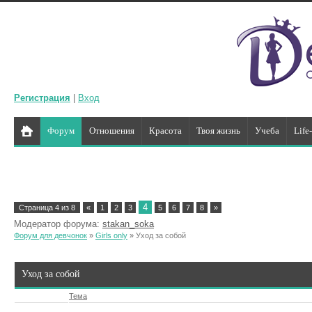
Регистрация
|
Вход
Форум
Отношения
Красота
Твоя жизнь
Учеба
Life
4
Страница
4
из
8
«
1
2
3
5
6
7
8
»
Модератор форума:
stakan_soka
Форум для девчонок
»
Girls only
»
Уход за собой
Уход за собой
Тема