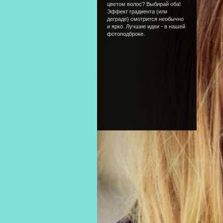
цветом волос? Выбирай оба!
Эффект градиента (или
деграде) смотрится необычно
и ярко. Лучшие идеи - в нашей
фотоподброке.