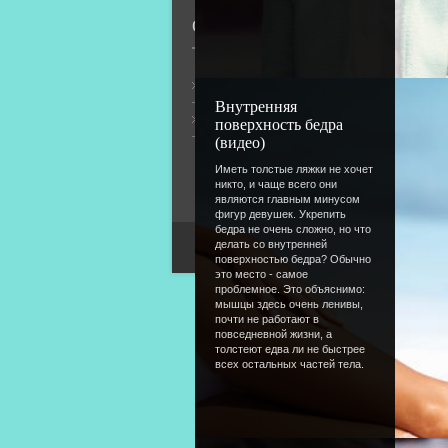
О сайте
Общая информация
Внутренняя
Форум
поверхность бедра
(видео)
Иметь толстые ляжки не хочет
никто, и чаще всего они
являются главным минусом
фигур девушек. Укрепить
бедра не очень сложно, но что
делать со внутренней
поверхностью бедра? Обычно
это место - самое
проблемное. Это объяснимо:
мышцы здесь очень ленивы,
почти не работают в
повседневной жизни, а
толстеют едва ли не быстрее
всех остальных частей тела.