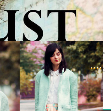
10:30
ь пушистый белый снег, который постепенно засыпает все на открытой
оение.
авил
:
Lettera
|
Рейтинг
:
4.1
/
16
 могут только зарегистрированные пользователи.
[
Регистрация
|
Вход
]