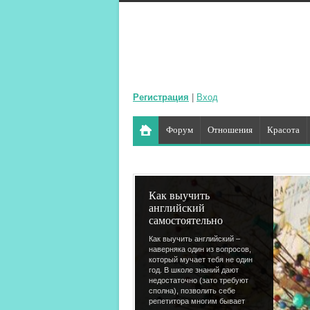
Регистрация
|
Вход
Форум
Отношения
Красота
Как выучить
английский
самостоятельно
Как выучить английский –
наверняка один из вопросов,
который мучает тебя не один
год. В школе знаний дают
недостаточно (зато требуют
сполна), позволить себе
репетитора многим бывает