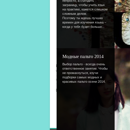
непросто, а съездить
заграницу, чтобы учить язык
на практике, кажется слишком
сложным делом.
Поэтому ты ждешь лучших
времен для изучения языка –
когда у тебя будет больше...
Модные пальто 2014
Выбор пальто - всегда очень
При запуске этой программы начинает падат
ответственное занятие. Чтобы
странице. Отлично создает новогоднее настр
не промахнуться, изучи
подборки самых модных и
Категория
:
Оформление
|
Просмотров
: 4383 |
Доб
красивых пальто осени 2014.
Всего комментариев
:
0
Добавлять комментарии