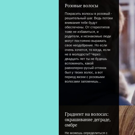
Розовые волосы
Покрасить волосы в розовый -
решительный шаг. Ведь потоки
внимания тебе будут
обеспечены. От стереотипов
тоже не избавиться, и
родители, и незнакомые люди
могут постоянно выражать
свое неодобрение. Но если
очень хочется, то когда, если
не в молодости? Через
двадцать лет ты не будешь
вспоминать, какой
равноперно-русый оттенок
был у твоих волос, а вот
период жизни с розовыми
волосами запомнишь...
Градиент на волосах:
окрашивание деграде,
омбре
Не можешь определиться с