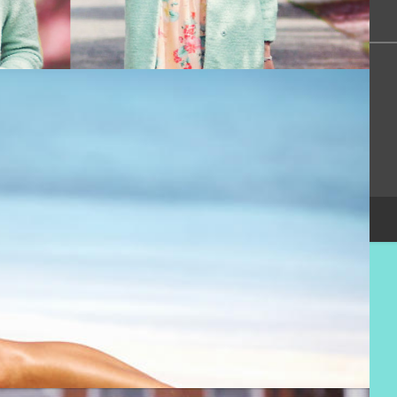
Сообщество
Помощь
Онлайн всего:
1
Гостей:
1
Пользователей:
0
Copyright Devichnik.su © 2007-2026
.
Хостинг от
uCoz