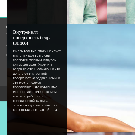
[
Регистрация
|
Вхо
О сайте
Сообщество
Внутренняя
поверхность бедра
(видео)
Общая информация
Иметь толстые ляжки не хочет
Форум
никто, и чаще всего они
Онлайн всего:
9
являются главным минусом
Гостей:
9
фигур девушек. Укрепить
Пользователей:
0
бедра не очень сложно, но что
делать со внутренней
поверхностью бедра? Обычно
это место - самое
проблемное. Это объяснимо:
мышцы здесь очень ленивы,
Copyright Devic
почти не работают в
повседневной жизни, а
толстеют едва ли не быстрее
всех остальных частей тела.