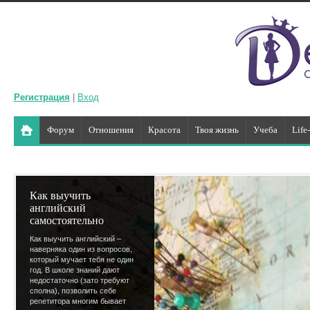
Регистрация
|
Вход
Форум
Отношения
Красота
Твоя жизнь
Учеба
Life
Как выучить
английский
самостоятельно
Как выучить английский –
наверняка один из вопросов,
который мучает тебя не один
год. В школе знаний дают
недостаточно (зато требуют
сполна), позволить себе
репетитора многим бывает