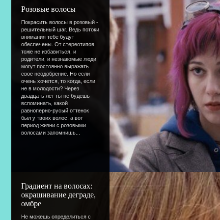
Розовые волосы
Покрасить волосы в розовый -
решительный шаг. Ведь потоки
внимания тебе будут
обеспечены. От стереотипов
тоже не избавиться, и
родители, и незнакомые люди
могут постоянно выражать
свое неодобрение. Но если
очень хочется, то когда, если
не в молодости? Через
двадцать лет ты не будешь
вспоминать, какой
равноперно-русый оттенок
был у твоих волос, а вот
период жизни с розовыми
волосами запомнишь...
Градиент на волосах:
окрашивание деграде,
омбре
Не можешь определиться с