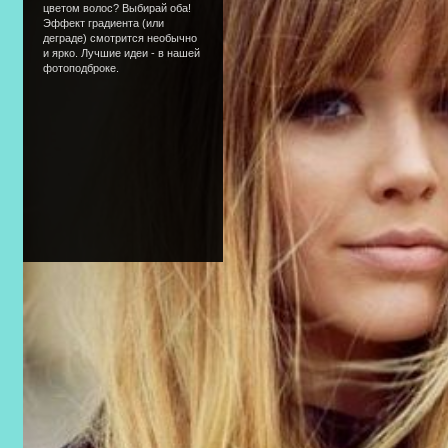
цветом волос? Выбирай оба!
Эффект градиента (или
деграде) смотрится необычно
и ярко. Лучшие идеи - в нашей
фотоподброке.