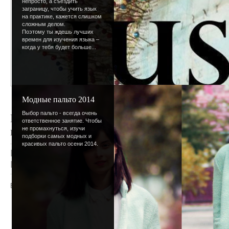
непросто, а съездить
заграницу, чтобы учить язык
на практике, кажется слишком
сложным делом.
Поэтому ты ждешь лучших
времен для изучения языка –
когда у тебя будет больше...
Модные пальто 2014
Выбор пальто - всегда очень
Программа, хоть и не такая мощная как на
ответственное занятие. Чтобы
полезной.
не промахнуться, изучи
подборки самых модных и
красивых пальто осени 2014.
Категория
:
Програмы
|
Просмотров
: 1370 |
Доб
Рейтинг
:
5.0
/
1
Всего комментариев
:
0
Добавлять комментарии могут только
пользователи.