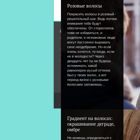
Добавлять комментарии
Розовые волосы
Покрасить волосы в розовый -
решительный шаг. Ведь потоки
внимания тебе будут
обеспечены. От стереотипов
О сайте
тоже не избавиться, и
родители, и незнакомые люди
могут постоянно выражать
свое неодобрение. Но если
Общая информация
очень хочется, то когда, если
не в молодости? Через
Форум
двадцать лет ты не будешь
вспоминать, какой
равноперно-русый оттенок
был у твоих волос, а вот
период жизни с розовыми
волосами запомнишь...
Градиент на волосах:
окрашивание деграде,
омбре
Не можешь определиться с