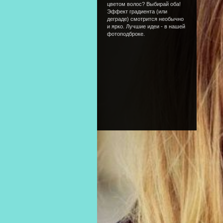
цветом волос? Выбирай оба!
Эффект градиента (или
деграде) смотрится необычно
и ярко. Лучшие идеи - в нашей
фотоподброке.