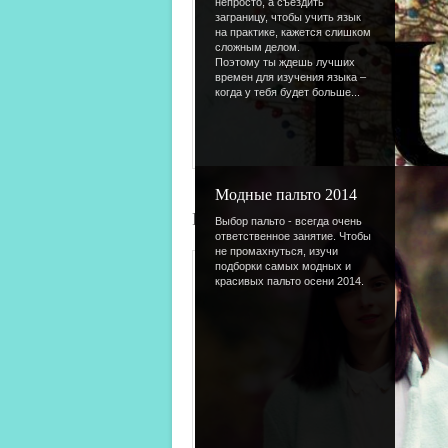
непросто, а съездить
заграницу, чтобы учить язык
на практике, кажется слишком
сложным делом.
Поэтому ты ждешь лучших
времен для изучения языка –
когда у тебя будет больше...
Модные пальто 2014
РазДел "Все про создание сайта"
Выбор пальто - всегда очень
ответственное занятие. Чтобы
не промахнуться, изучи
подборки самых модных и
красивых пальто осени 2014.