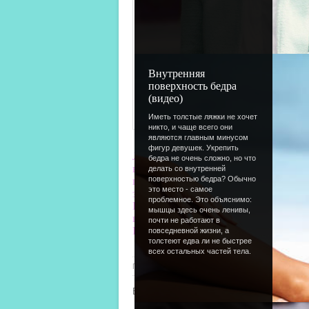
Внутренняя
поверхность бедра
(видео)
Иметь толстые ляжки не хочет
никто, и чаще всего они
являются главным минусом
фигур девушек. Укрепить
Люди!!! У нас наконец-то открылся эт
бедра не очень сложно, но что
выложу про изменение стандартного 
делать со внутренней
поверхностью бедра? Обычно
по поводу создания и обработки сай
это место - самое
этих статей, пригласить меня (и все
проблемное. Это объяснимо:
И самое главное: статьи написаны м
мышцы здесь очень ленивы,
взломаю. Вот такая я вредная!
почти не работают в
И еще у нас появилось: разделы "Кл
повседневной жизни, а
толстеют едва ли не быстрее
всех остальных частей тела.
Просмотров
: 1645 |
Добавил
:
Lettera
|
Рейтинг
:
4.7
Всего комментариев
:
0