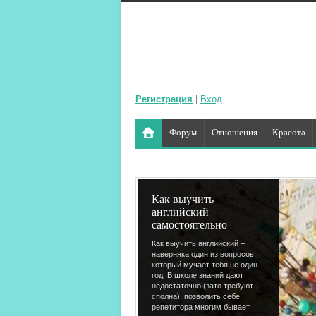
Регистрация
|
Вход
Форум
Отношения
Красота
Как выучить
английский
самостоятельно
Как выучить английский –
наверняка один из вопросов,
который мучает тебя не один
год. В школе знаний дают
недостаточно (зато требуют
сполна), позволить себе
репетитора многим бывает