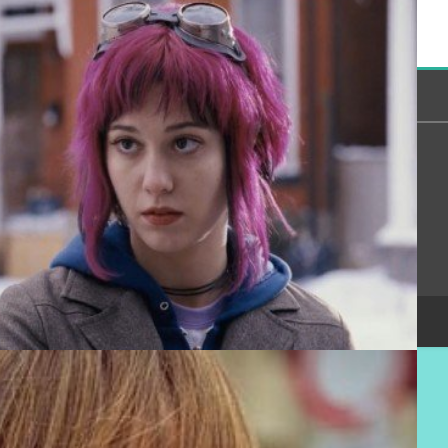
 могут только зарегистрированные пользователи.
[
Регистрация
|
Вход
]
Сообщество
Помощь
Онлайн всего:
4
Гостей:
4
Пользователей:
0
Copyright Devichnik.su © 2007-2026
.
Хостинг от
uCoz