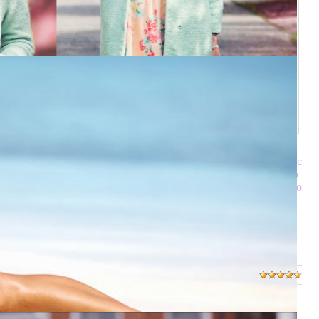
от раздел. Там уже есть статья о том, как создать сайт, сейчас
шаблона. Если вы хотите чтобы я написала какую-то статью
та, пишите в ЧаВо? . Прошу всех, кто воспользуется помощью
х посетителей этого сайта) посмотреть на ваши творения!
ной, копирование строго запрещено! У кого увижу - сайт
ипы" и "Тестики"
/
3