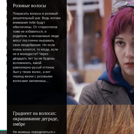
могли заметить, что в разделах форума 
Розовые волосы
изменения. Они еще не окончательны, ф
Покрасить волосы в розовый -
короче и удобнее. Тогда же поговорим о
решительный шаг. Ведь потоки
модераторов.;)
внимания тебе будут
обеспечены. От стереотипов
тоже не избавиться, и
родители, и незнакомые люди
P.S. Сегодня вы могли заметить на сайт
могут постоянно выражать
свое неодобрение. Но если
просмотра страниц. Дело в том, что не у
очень хочется, то когда, если
отключить - навсегда она не останется. И,
не в молодости? Через
двадцать лет ты не будешь
выключена. Приносим извинения за дост
вспоминать, какой
равноперно-русый оттенок
был у твоих волос, а вот
Просмотров
: 1326 |
Добавил
:
Lettera
|
Рейтинг
:
период жизни с розовыми
волосами запомнишь...
Всего комментариев
:
0
Добавлять комментарии могут только
пользователи.
Градиент на волосах:
[
Регистрация
|
Вхо
окрашивание деграде,
омбре
Не можешь определиться с