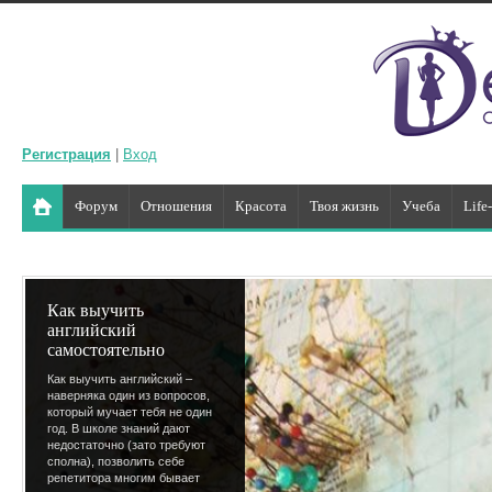
Регистрация
|
Вход
Форум
Отношения
Красота
Твоя жизнь
Учеба
Life
Как выучить
английский
самостоятельно
Как выучить английский –
наверняка один из вопросов,
который мучает тебя не один
год. В школе знаний дают
недостаточно (зато требуют
сполна), позволить себе
репетитора многим бывает