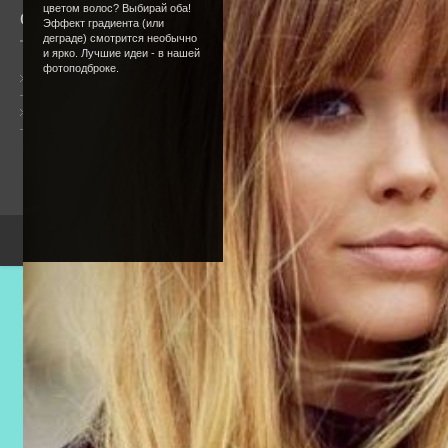
цветом волос? Выбирай оба!
О сайте
Сообщество
Эффект градиента (или
деграде) смотрится необычно
и ярко. Лучшие идеи - в нашей
фотоподброке.
Общая информация
Форум
Онлайн всего:
2
Гостей:
2
Пользователей:
0
Copyright Devic