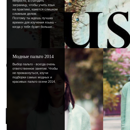
непросто, а съездить
заграницу, чтобы учить язык
на практике, кажется слишком
сложным делом.
Поэтому ты ждешь лучших
времен для изучения языка –
когда у тебя будет больше...
Модные пальто 2014
Сезон общения
Выбор пальто - всегда очень
ответственное занятие. Чтобы
не промахнуться, изучи
подборки самых модных и
Кажется, "сезон 
красивых пальто осени 2014.
осень. Сейчас хо
головой под одея
непогоды и уже 
суеты. Проводит
горячего чая, лю
фильмов - заман