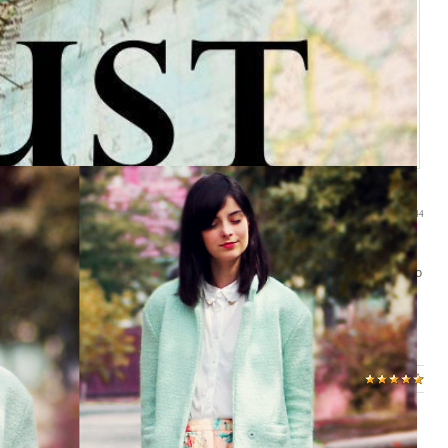
ую фотографию
22:44
, но на душе уже заметно теплеет - ведь скоро весна и... День
час, вспоминать о романтике? Мы уверены - у тебя есть масса идей о
вствах. Если ты увлекаешься фотографией (или старательно
онкурс
- для тебя.
ы. Присутствие людей на фотографии необязательно - ты ведь
пользования живых натур? Хотя если у тебя есть пара безумно
ре не возбраняется.;) Условия конкурс
ищи на форуме
/
2