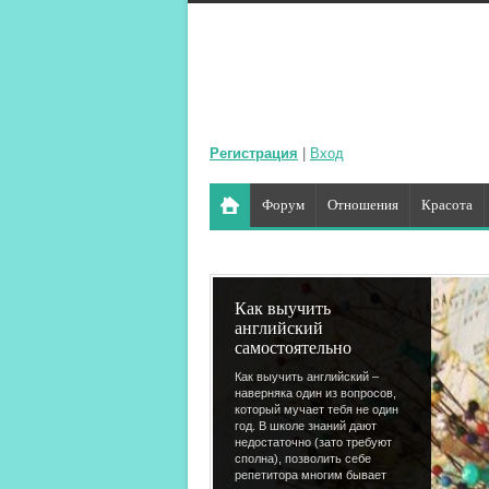
Регистрация
|
Вход
Форум
Отношения
Красота
Как выучить
английский
самостоятельно
Как выучить английский –
наверняка один из вопросов,
который мучает тебя не один
год. В школе знаний дают
недостаточно (зато требуют
сполна), позволить себе
репетитора многим бывает