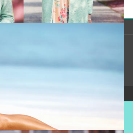
 могут только зарегистрированные пользователи.
[
Регистрация
|
Вход
]
Сообщество
Помощь
Онлайн всего:
4
Гостей:
4
Пользователей:
0
Copyright Devichnik.su © 2007-2026
.
Хостинг от
uCoz