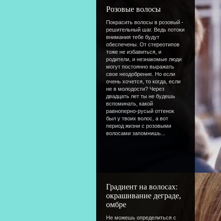
Розовые волосы
Покрасить волосы в розовый -
решительный шаг. Ведь потоки
внимания тебе будут
обеспечены. От стереотипов
тоже не избавиться, и
родители, и незнакомые люди
могут постоянно выражать
свое неодобрение. Но если
очень хочется, то когда, если
не в молодости? Через
двадцать лет ты не будешь
вспоминать, какой
равноперно-русый оттенок
был у твоих волос, а вот
период жизни с розовыми
волосами запомнишь...
Градиент на волосах:
окрашивание деграде,
омбре
Не можешь определиться с