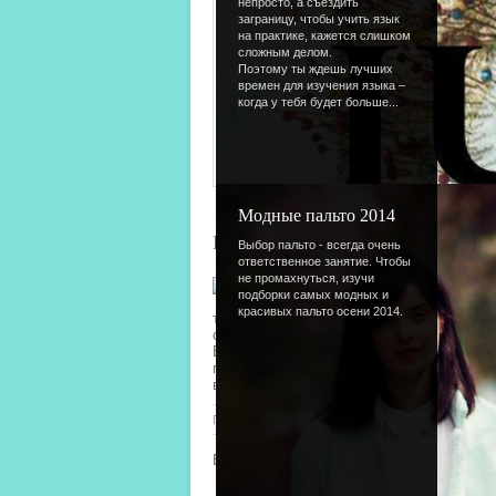
непросто, а съездить
заграницу, чтобы учить язык
на практике, кажется слишком
сложным делом.
Поэтому ты ждешь лучших
времен для изучения языка –
когда у тебя будет больше...
Модные пальто 2014
Конкурс на самую романтическ
Выбор пальто - всегда очень
ответственное занятие. Чтобы
не промахнуться, изучи
За окном еще бушуют январские морозы
подборки самых модных и
Всех Влюбленных!:) Когда, как не сей
красивых пальто осени 2014.
том, как рассказать в изображении о чу
стремишься увлечься), наш новый
фоток
Вооружайся камерой и ищи вокруг сюжет
придумаешь что-то на тему любви без ис
влюбленных друзей, их присутствие в кад
Просмотров
: 1692 |
Добавил
:
Lettera
|
Рейтинг
:
5.0
Всего комментариев
:
0