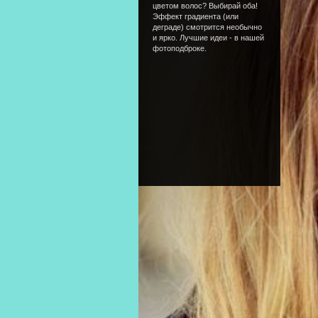
цветом волос? Выбирай оба!
Эффект градиента (или
деграде) смотрится необычно
и ярко. Лучшие идеи - в нашей
фотоподброке.