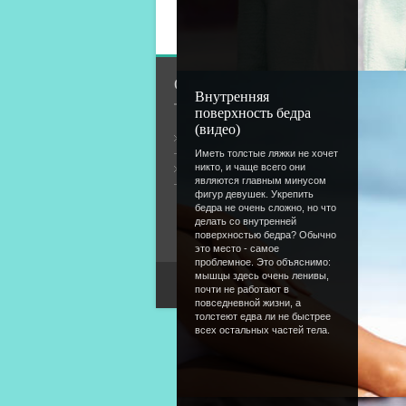
Добавлять комментарии
О сайте
Внутренняя
поверхность бедра
(видео)
Общая информация
Иметь толстые ляжки не хочет
никто, и чаще всего они
Форум
являются главным минусом
фигур девушек. Укрепить
бедра не очень сложно, но что
делать со внутренней
поверхностью бедра? Обычно
это место - самое
проблемное. Это объяснимо:
мышцы здесь очень ленивы,
почти не работают в
повседневной жизни, а
толстеют едва ли не быстрее
всех остальных частей тела.