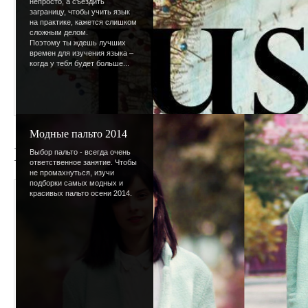
непросто, а съездить
заграницу, чтобы учить язык
на практике, кажется слишком
сложным делом.
Поэтому ты ждешь лучших
времен для изучения языка –
когда у тебя будет больше...
Модные пальто 2014
Привет всем!
Выбор пальто - всегда очень
ответственное занятие. Чтобы
не промахнуться, изучи
подборки самых модных и
красивых пальто осени 2014.