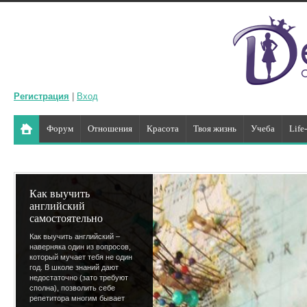
Регистрация
|
Вход
Форум
Отношения
Красота
Твоя жизнь
Учеба
Life
Как выучить
английский
самостоятельно
Как выучить английский –
наверняка один из вопросов,
который мучает тебя не один
год. В школе знаний дают
недостаточно (зато требуют
сполна), позволить себе
репетитора многим бывает