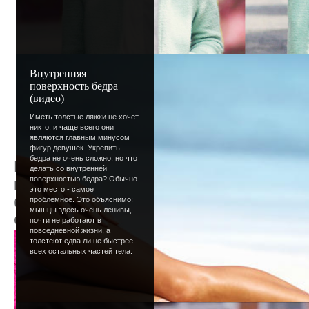
Внутренняя
поверхность бедра
(видео)
Иметь толстые ляжки не хочет
никто, и чаще всего они
являются главным минусом
фигур девушек. Укрепить
бедра не очень сложно, но что
Как бы не банально звучало- я вернулась.
делать со внутренней
поверхностью бедра? Обычно
вопросы, обращайтесь. Обновлений ждите
это место - самое
бы пораньше все сделала, но... Пока плох
проблемное. Это объяснимо:
мышцы здесь очень ленивы,
Отвыкла от инета. Так что, подождите не
почти не работают в
повседневной жизни, а
толстеют едва ли не быстрее
всех остальных частей тела.