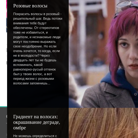
Розовые волосы
Покрасить волосы в розовый -
решительный шаг. Ведь потоки
внимания тебе будут
обеспечены. От стереотипов
тоже не избавиться, и
родители, и незнакомые люди
могут постоянно выражать
свое неодобрение. Но если
Просмотров
: 1791 |
Добавил
:
Lettera
|
Рейтинг
:
очень хочется, то когда, если
не в молодости? Через
двадцать лет ты не будешь
Всего комментариев
:
0
вспоминать, какой
равноперно-русый оттенок
был у твоих волос, а вот
Добавлять комментарии могут только
период жизни с розовыми
пользователи.
волосами запомнишь...
[
Регистрация
|
Вхо
О сайте
Сообщество
Градиент на волосах:
окрашивание деграде,
омбре
Общая информация
Не можешь определиться с