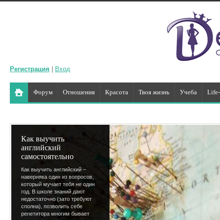
Регистрация
|
Вход
Форум
Отношения
Красота
Твоя жизнь
Учеба
Life
Как выучить
английский
самостоятельно
Как выучить английский –
наверняка один из вопросов,
который мучает тебя не один
год. В школе знаний дают
недостаточно (зато требуют
сполна), позволить себе
репетитора многим бывает