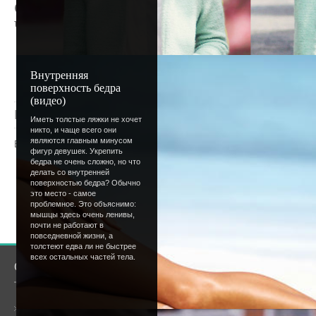
Самый Полезный сайт,
Самый информа
Частообновляемый сайт,
Лучший Диз
Очень надеюсь на вас!
Внутренняя
поверхность бедра
(видео)
Просмотров
: 1440 |
Добавил
:
Lettera
|
Рейтинг
:
Иметь толстые ляжки не хочет
никто, и чаще всего они
являются главным минусом
Всего комментариев
:
0
фигур девушек. Укрепить
бедра не очень сложно, но что
Добавлять комментарии могут только
делать со внутренней
поверхностью бедра? Обычно
пользователи.
это место - самое
проблемное. Это объяснимо:
[
Регистрация
|
Вхо
мышцы здесь очень ленивы,
почти не работают в
повседневной жизни, а
толстеют едва ли не быстрее
всех остальных частей тела.
О сайте
Сообщество
Общая информация