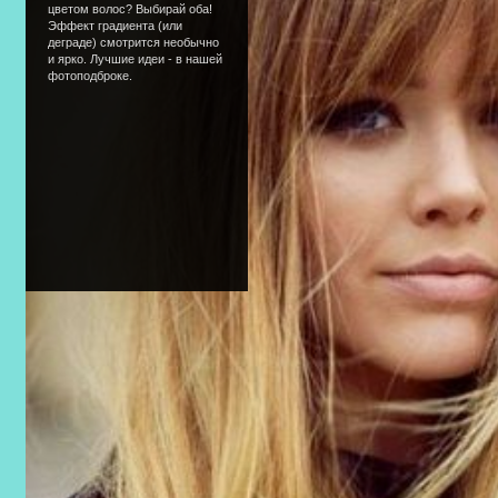
цветом волос? Выбирай оба!
Эффект градиента (или
деграде) смотрится необычно
и ярко. Лучшие идеи - в нашей
фотоподброке.