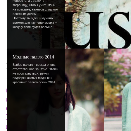
непросто, а съездить
заграницу, чтобы учить язык
на практике, кажется слишком
сложным делом.
Поэтому ты ждешь лучших
времен для изучения языка –
когда у тебя будет больше...
Модные пальто 2014
Голосуем!!!
Выбор пальто - всегда очень
ответственное занятие. Чтобы
не промахнуться, изучи
подборки самых модных и
Мы опять учавствуем в эварде!!! Пр
красивых пальто осени 2014.
посещает этот сайт проголосовать з
важно, в прошлый раз мы заняли хо
сейчас все получится!
Голосовать нужно за
Stihiya httpde
номинациях где найдете эту строчку