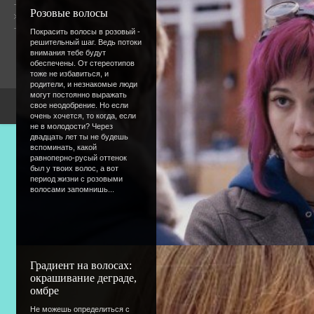
Розовые волосы
Форум
Онлайн всего:
4
Гостей:
4
Покрасить волосы в розовый -
Пользователей:
0
решительный шаг. Ведь потоки
внимания тебе будут
обеспечены. От стереотипов
тоже не избавиться, и
родители, и незнакомые люди
могут постоянно выражать
свое неодобрение. Но если
Copyright Devic
очень хочется, то когда, если
не в молодости? Через
двадцать лет ты не будешь
вспоминать, какой
равноперно-русый оттенок
был у твоих волос, а вот
период жизни с розовыми
волосами запомнишь...
Градиент на волосах:
окрашивание деграде,
омбре
Не можешь определиться с