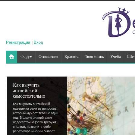
Регистрация
|
Вход
Форум
Отношения
Красота
Твоя жизнь
Учеба
Life
Как выучить
английский
самостоятельно
Как выучить английский –
наверняка один из вопросов,
который мучает тебя не один
год. В школе знаний дают
недостаточно (зато требуют
сполна), позволить себе
репетитора многим бывает