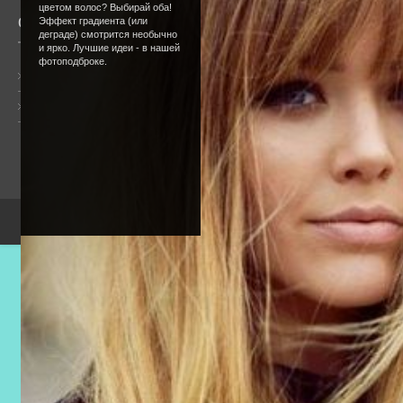
цветом волос? Выбирай оба!
О сайте
Сообщество
Эффект градиента (или
деграде) смотрится необычно
и ярко. Лучшие идеи - в нашей
фотоподброке.
Общая информация
Форум
Онлайн всего:
5
Гостей:
5
Пользователей:
0
Copyright Devic