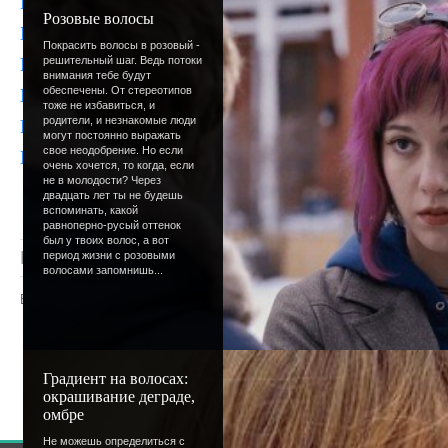
повеселиться, получить самые жела
Розовые волосы
выглядеть лучше всех!!! А потом хо
Покрасить волосы в розовый -
порядком надоедшей школы (очень-о
решительный шаг. Ведь потоки
внимания тебе будут
потом... Суп с котом! Не обязательн
обеспечены. От стереотипов
тоже не избавиться, и
потом надо будет опять идти в школу
родители, и незнакомые люди
могут постоянно выражать
годом, короче!!!!!!
свое неодобрение. Но если
очень хочется, то когда, если
не в молодости? Через
двадцать лет ты не будешь
вспоминать, какой
равноперно-русый оттенок
был у твоих волос, а вот
Просмотров
: 1354 |
Добавил
:
Lettera
|
Рейтинг
:
период жизни с розовыми
волосами запомнишь...
Всего комментариев
:
0
Добавлять комментарии могут только
пользователи.
Градиент на волосах:
[
Регистрация
|
Вхо
окрашивание деграде,
омбре
Не можешь определиться с