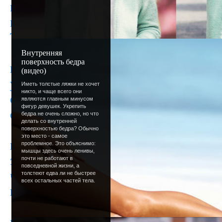
получает 3 + в репутацию, и личный 
вместо ранга по сообщениям будет в
Только это все числа 9 - я завтра уе
Снега мы так и не дождались.
Новог
Внутренняя
поверхность бедра
не знаю как у вас, у меня абсолютно
(видео)
уже завтра новогодняя ночь. А сего
Иметь толстые ляжки не хочет
никто, и чаще всего они
обычный день этого года. В принцип
являются главным минусом
фигур девушек. Укрепить
обычный, но все же.
бедра не очень сложно, но что
делать со внутренней
Представьте, 2007 год пройдет, и 
поверхностью бедра? Обычно
это место - самое
не будет! Представили? Я всегда ду
проблемное. Это объяснимо:
мышцы здесь очень ленивы,
этом. И этой самой секунды никогда
почти не работают в
повседневной жизни, а
что - каждый миг уникален, если об
толстеют едва ли не быстрее
всех остальных частей тела.
каждый день будет праздником.
В общем, с Новым годом вас всех!