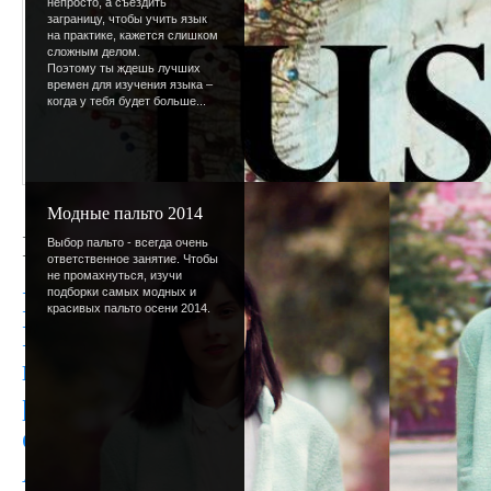
непросто, а съездить
заграницу, чтобы учить язык
на практике, кажется слишком
сложным делом.
Поэтому ты ждешь лучших
времен для изучения языка –
когда у тебя будет больше...
Модные пальто 2014
Новый год
Выбор пальто - всегда очень
ответственное занятие. Чтобы
не промахнуться, изучи
подборки самых модных и
Вот и подошел к концу 2007 год. По
красивых пальто осени 2014.
Мировые, думаю, можно посмотреть 
наши личные: открыт этот сайт, пом
раскрутился, зарегистрировалось 280
общем все прекрасно.
Акция: те кто зарегистрируется 31.1