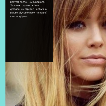
цветом волос? Выбирай оба!
Эффект градиента (или
деграде) смотрится необычно
и ярко. Лучшие идеи - в нашей
фотоподброке.