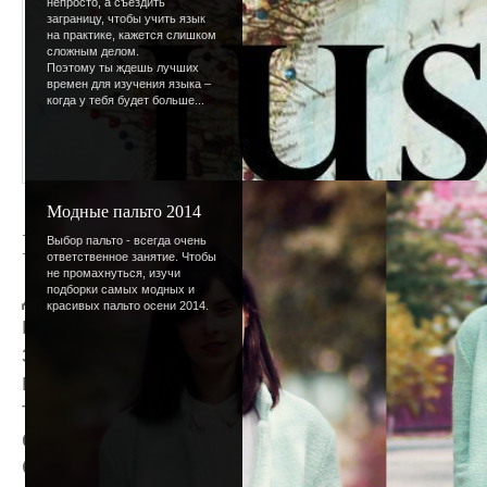
непросто, а съездить
заграницу, чтобы учить язык
на практике, кажется слишком
сложным делом.
Поэтому ты ждешь лучших
времен для изучения языка –
когда у тебя будет больше...
Модные пальто 2014
Подготовка ко Дню Святого Валент
Выбор пальто - всегда очень
ответственное занятие. Чтобы
не промахнуться, изучи
подборки самых модных и
До Дня всех влюбленных осталось всего 
красивых пальто осени 2014.
позаботиться о своей личной жизни. Пок
завалены валентинками, а улицы не за
парами, можешь решать свои любовные 
тебя получалось успешно, мы подготови
статей - конечно же, о любви.
Обо всем, что тебя интересует, за один р