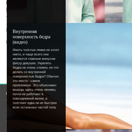
получилось, но самые важные темы мы по
В ближайшее время блок будет пополнят
так что заходи к нам почаще.;)
Просмотров
: 1353 |
Добавил
:
Lettera
|
Рейтинг
:
Внутренняя
поверхность бедра
(видео)
Всего комментариев
:
0
Иметь толстые ляжки не хочет
Добавлять комментарии могут только
никто, и чаще всего они
являются главным минусом
пользователи.
фигур девушек. Укрепить
бедра не очень сложно, но что
[
Регистрация
|
Вхо
делать со внутренней
поверхностью бедра? Обычно
это место - самое
проблемное. Это объяснимо:
мышцы здесь очень ленивы,
О сайте
Сообщество
почти не работают в
повседневной жизни, а
толстеют едва ли не быстрее
всех остальных частей тела.
Общая информация
Форум
Онлайн всего:
18
Гостей:
17
Пользователей:
1