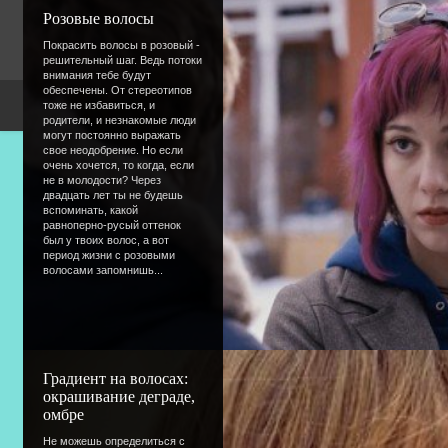
Femma
Розовые волосы
Покрасить волосы в розовый -
решительный шаг. Ведь потоки
внимания тебе будут
обеспечены. От стереотипов
тоже не избавиться, и
Copyright Devic
родители, и незнакомые люди
могут постоянно выражать
свое неодобрение. Но если
очень хочется, то когда, если
не в молодости? Через
двадцать лет ты не будешь
вспоминать, какой
равноперно-русый оттенок
был у твоих волос, а вот
период жизни с розовыми
волосами запомнишь...
Градиент на волосах:
окрашивание деграде,
омбре
Не можешь определиться с