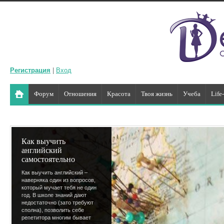
Регистрация
|
Вход
Форум
Отношения
Красота
Твоя жизнь
Учеба
Life
Как выучить
английский
самостоятельно
Как выучить английский –
наверняка один из вопросов,
который мучает тебя не один
год. В школе знаний дают
недостаточно (зато требуют
сполна), позволить себе
репетитора многим бывает