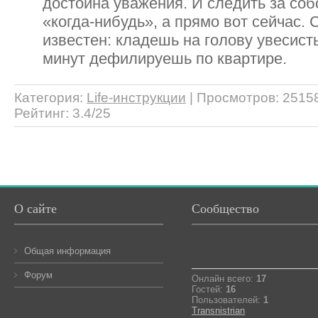
достойна уважения. И следить за соб
«когда-нибудь», а прямо вот сейчас.
известен: кладешь на голову увесист
минут дефилируешь по квартире.
Категория
:
Life-инструкции
|
Просмотров
: 2515
Рейтинг
:
3.4
/
25
О сайте
Сообщество
Общая информация
Форум
Онлайн всего:
17
Гостей:
16
Пользователей:
1
Transnistrian