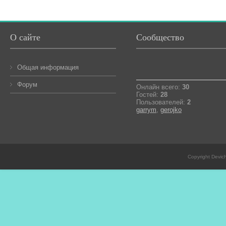
О сайте
Сообщество
Общая информация
Форум
Онлайн всего:
30
Гостей:
28
Пользователей:
2
garrym
,
gerojko
Copyright Devic