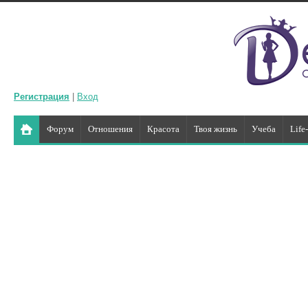
Регистрация
|
Вход
Форум
Отношения
Красота
Твоя жизнь
Учеба
Life