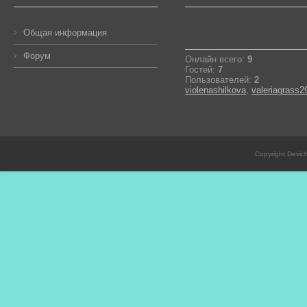
Общая информация
Форум
Онлайн всего:
9
Гостей:
7
Пользователей:
2
violenashilkova
,
valeriagrass2
Copyright Devic