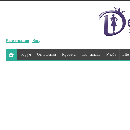
Регистрация
|
Вход
Форум
Отношения
Красота
Твоя жизнь
Учеба
Life