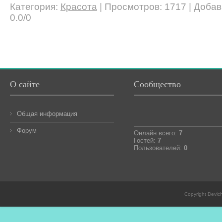
Категория
:
Красота
|
Просмотров
: 1717 |
Добав
0.0
/
0
О сайте
Сообщество
Общая информация
Форум
Онлайн всего:
7
Гостей:
7
Пользователей:
0
Copyright Devic