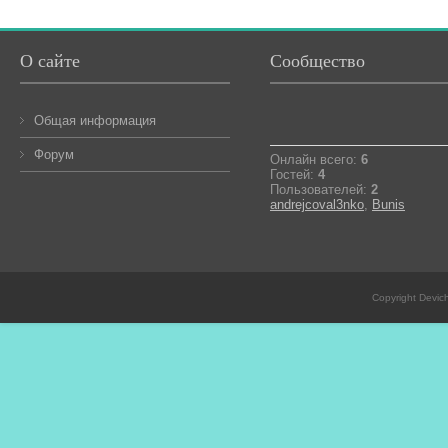
О сайте
Сообщество
Общая информация
Форум
Онлайн всего:
6
Гостей:
4
Пользователей:
2
andrejcoval3nko
,
Bunis
Copyright Devic