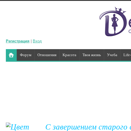
Регистрация
|
Вход
Форум
Отношения
Красота
Твоя жизнь
Учеба
Life
С завершением старого с