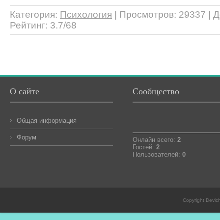
Категория
:
Психология
|
Просмотров
: 29337 |
Д
Рейтинг
:
3.7
/
68
О сайте
Сообщество
Общая информация
Форум
Онлайн всего:
2
Гостей:
2
Пользователей:
0
Copyright Devic