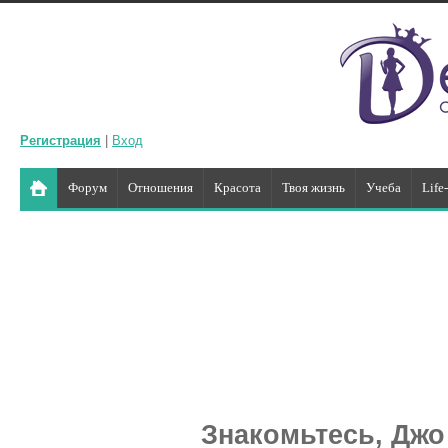
Регистрация
|
Вход
Форум
Отношения
Красота
Твоя жизнь
Учеба
Life
Знакомьтесь, Джо